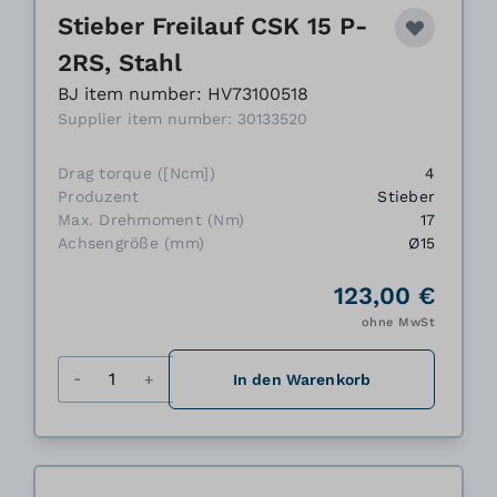
Stieber Freilauf CSK 15 P-
2RS, Stahl
BJ item number: HV73100518
Supplier item number: 30133520
Drag torque ([Ncm])
4
Produzent
Stieber
Max. Drehmoment (Nm)
17
Achsengröße (mm)
Ø15
123,00 €
ohne MwSt
Menge
In den Warenkorb