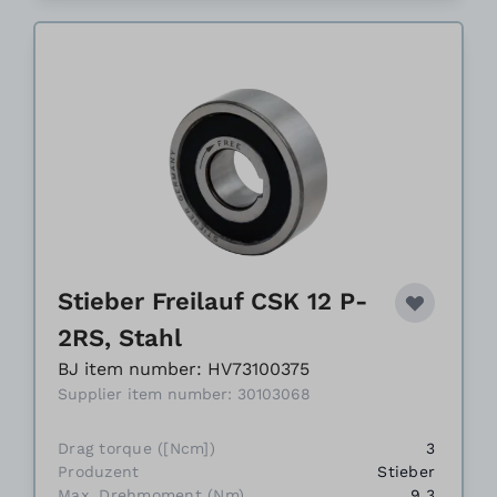
Stieber Freilauf CSK 12 P-
2RS, Stahl
BJ item number: HV73100375
Supplier item number: 30103068
Drag torque ([Ncm])
3
Produzent
Stieber
Max. Drehmoment (Nm)
9.3