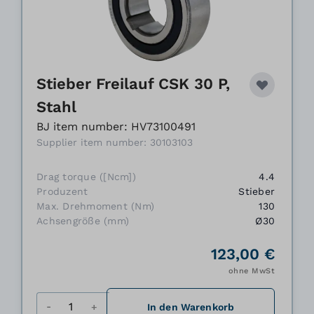
Stieber Freilauf CSK 30 P,
Stahl
BJ item number: HV73100491
Supplier item number: 30103103
Drag torque ([Ncm])
4.4
Produzent
Stieber
Max. Drehmoment (Nm)
130
Achsengröße (mm)
Ø30
123,00 €
ohne MwSt
Menge
In den Warenkorb