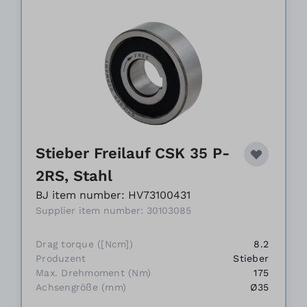
Stieber Freilauf CSK 35 P-
2RS, Stahl
BJ item number: HV73100431
Supplier item number: 30103085
Drag torque ([Ncm])
8.2
Produzent
Stieber
Max. Drehmoment (Nm)
175
Achsengröße (mm)
Ø35