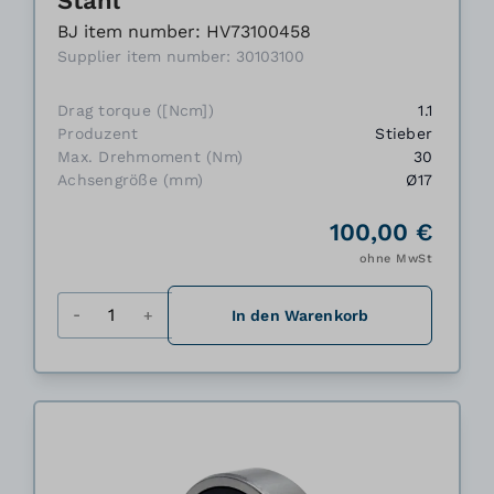
Stahl
BJ item number: HV73100458
Supplier item number: 30103100
Drag torque ([Ncm])
1.1
Produzent
Stieber
Max. Drehmoment (Nm)
30
Achsengröße (mm)
Ø17
100,00 €
ohne MwSt
Menge
In den Warenkorb