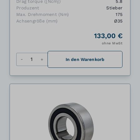
Drag torque ([Ncm])
5.8
Produzent
Stieber
Max. Drehmoment (Nm)
175
Achsengröße (mm)
Ø35
133,00 €
ohne MwSt
Menge
In den Warenkorb