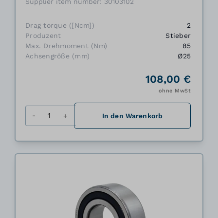
Supplier item number: 30103102
Drag torque ([Ncm])
2
Produzent
Stieber
Max. Drehmoment (Nm)
85
Achsengröße (mm)
Ø25
108,00 €
ohne MwSt
Menge
In den Warenkorb