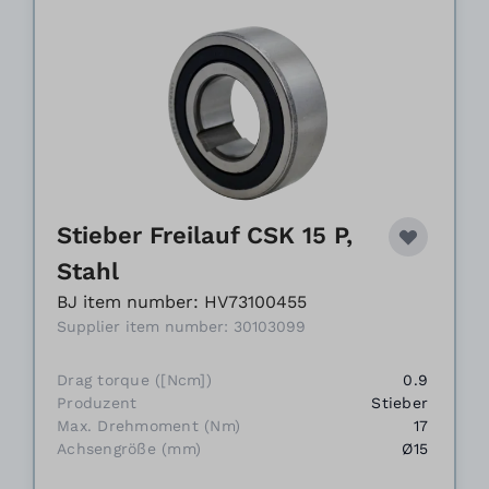
Stieber Freilauf CSK 15 P,
Stahl
BJ item number: HV73100455
Supplier item number: 30103099
Drag torque ([Ncm])
0.9
Produzent
Stieber
Max. Drehmoment (Nm)
17
Achsengröße (mm)
Ø15