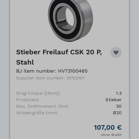
Stieber Freilauf CSK 20 P,
Stahl
BJ item number: HV73100465
Supplier item number: 30103101
Drag torque ([Ncm])
1.3
Produzent
Stieber
Max. Drehmoment (Nm)
50
Achsengröße (mm)
Ø20
107,00 €
ohne MwSt