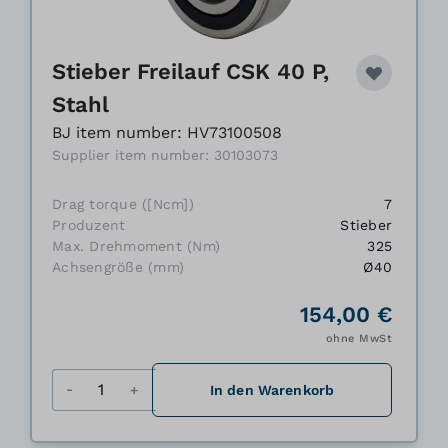
Stieber Freilauf CSK 40 P,
Stahl
BJ item number: HV73100508
Supplier item number: 30103073
Drag torque ([Ncm])
7
Produzent
Stieber
Max. Drehmoment (Nm)
325
Achsengröße (mm)
Ø40
154,00 €
ohne MwSt
Menge
In den Warenkorb