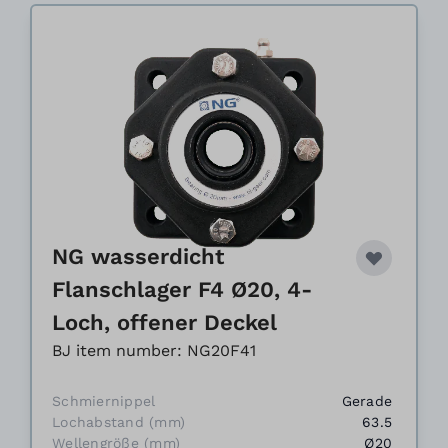
NG wasserdicht
Flanschlager F4 Ø20, 4-
Loch, offener Deckel
BJ item number: NG20F41
Schmiernippel
Gerade
Lochabstand (mm)
63.5
Wellengröße (mm)
Ø20