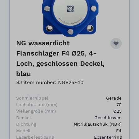
NG wasserdicht
Flanschlager F4 Ø25, 4-
Loch, geschlossen Deckel,
blau
BJ item number: NGB25F40
Schmiernippel
Gerade
Lochabstand (mm)
70
Wellengröße (mm)
Ø25
Deckel
Geschlossen
Dichtung
Nitrilkautschuk (NBR)
Modell
F4
Lagerbefestigung
Exzenterring