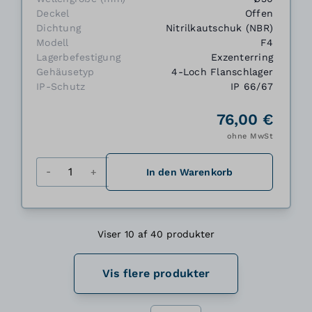
Deckel
Offen
Dichtung
Nitrilkautschuk (NBR)
Modell
F4
Lagerbefestigung
Exzenterring
Gehäusetyp
4-Loch Flanschlager
IP-Schutz
IP 66/67
76,00 €
ohne MwSt
Menge
In den Warenkorb
Viser 10 af 40 produkter
Vis flere produkter