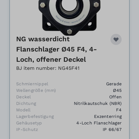
NG wasserdicht
Flanschlager Ø45 F4, 4-
Loch, offener Deckel
BJ item number: NG45F41
Schmiernippel
Gerade
Wellengröße (mm)
Ø45
Deckel
Offen
Dichtung
Nitrilkautschuk (NBR)
Modell
F4
Lagerbefestigung
Exzenterring
Gehäusetyp
4-Loch Flanschlager
IP-Schutz
IP 66/67