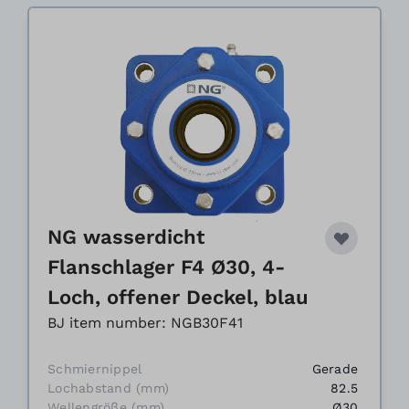
NG wasserdicht
Flanschlager F4 Ø30, 4-
Loch, offener Deckel, blau
BJ item number: NGB30F41
Schmiernippel
Gerade
Lochabstand (mm)
82.5
Wellengröße (mm)
Ø30