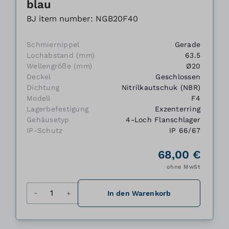
blau
BJ item number: NGB20F40
Schmiernippel
Gerade
Lochabstand (mm)
63.5
Wellengröße (mm)
Ø20
Deckel
Geschlossen
Dichtung
Nitrilkautschuk (NBR)
Modell
F4
Lagerbefestigung
Exzenterring
Gehäusetyp
4-Loch Flanschlager
IP-Schutz
IP 66/67
68,00 €
ohne MwSt
Menge
In den Warenkorb