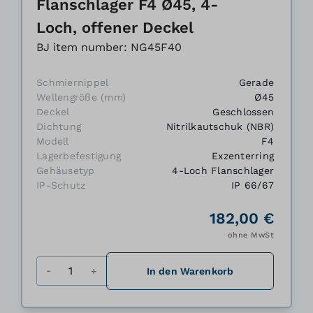
Flanschlager F4 Ø45, 4-
Loch, offener Deckel
BJ item number: NG45F40
Schmiernippel
Gerade
Wellengröße (mm)
Ø45
Deckel
Geschlossen
Dichtung
Nitrilkautschuk (NBR)
Modell
F4
Lagerbefestigung
Exzenterring
Gehäusetyp
4-Loch Flanschlager
IP-Schutz
IP 66/67
182,00 €
ohne MwSt
Menge
In den Warenkorb