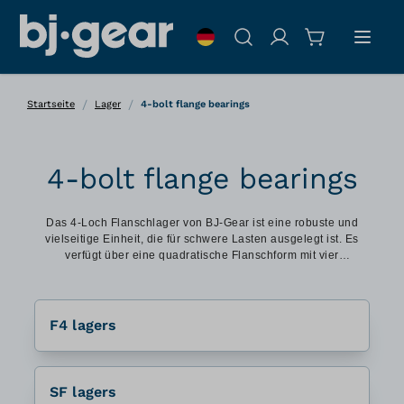
Zum Inhalt springen
Suche
/
/
Startseite
Lager
4-bolt flange bearings
4-bolt flange bearings
Das 4-Loch Flanschlager von BJ-Gear ist eine robuste und
vielseitige Einheit, die für schwere Lasten ausgelegt ist. Es
verfügt über eine quadratische Flanschform mit vier
Schraubenlöchern zur sicheren Montage und gewährleistet
Stabilität.
F4 lagers
SF lagers