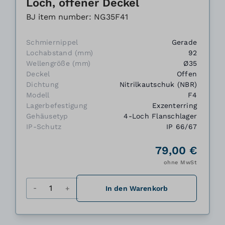
Loch, offener Deckel
BJ item number: NG35F41
Schmiernippel
Gerade
Lochabstand (mm)
92
Wellengröße (mm)
Ø35
Deckel
Offen
Dichtung
Nitrilkautschuk (NBR)
Modell
F4
Lagerbefestigung
Exzenterring
Gehäusetyp
4-Loch Flanschlager
IP-Schutz
IP 66/67
79,00 €
ohne MwSt
Menge
In den Warenkorb