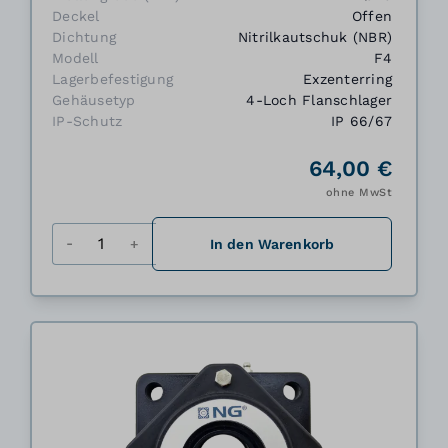
Deckel
Offen
Dichtung
Nitrilkautschuk (NBR)
Modell
F4
Lagerbefestigung
Exzenterring
Gehäusetyp
4-Loch Flanschlager
IP-Schutz
IP 66/67
64,00 €
ohne MwSt
Menge
In den Warenkorb