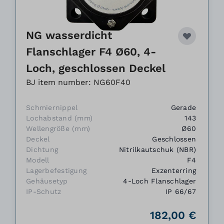
NG wasserdicht
Flanschlager F4 Ø60, 4-
Loch, geschlossen Deckel
BJ item number: NG60F40
Schmiernippel
Gerade
Lochabstand (mm)
143
Wellengröße (mm)
Ø60
Deckel
Geschlossen
Dichtung
Nitrilkautschuk (NBR)
Modell
F4
Lagerbefestigung
Exzenterring
Gehäusetyp
4-Loch Flanschlager
IP-Schutz
IP 66/67
182,00 €