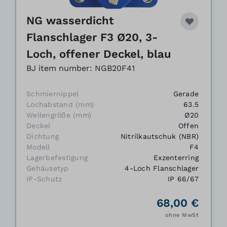
NG wasserdicht
Flanschlager F3 Ø20, 3-
Loch, offener Deckel, blau
BJ item number: NGB20F41
Schmiernippel
Gerade
Lochabstand (mm)
63.5
Wellengröße (mm)
Ø20
Deckel
Offen
Dichtung
Nitrilkautschuk (NBR)
Modell
F4
Lagerbefestigung
Exzenterring
Gehäusetyp
4-Loch Flanschlager
IP-Schutz
IP 66/67
68,00 €
ohne MwSt