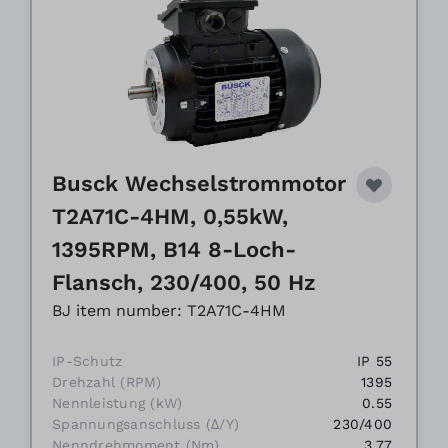
Busck Wechselstrommotor
T2A71C-4HM, 0,55kW,
1395RPM, B14 8-Loch-
Flansch, 230/400, 50 Hz
BJ item number: T2A71C-4HM
IP-Schutz
IP 55
Drehzahl (RPM)
1395
Nennleistung (kW)
0.55
Spannungsanschluss (Δ/Y)
230/400
Nenndrehmoment (Nm)
3.77