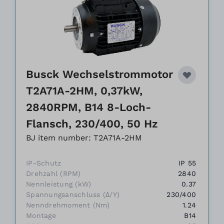
Busck Wechselstrommotor
T2A71A-2HM, 0,37kW,
2840RPM, B14 8-Loch-
Flansch, 230/400, 50 Hz
BJ item number: T2A71A-2HM
IP-Schutz
IP 55
Drehzahl (RPM)
2840
Nennleistung (kW)
0.37
Spannungsanschluss (Δ/Y)
230/400
Nenndrehmoment (Nm)
1.24
Montage
B14