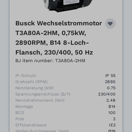
Busck Wechselstrommotor
T3A80A-2HM, 0,75kW,
2890RPM, B14 8-Loch-
Flansch, 230/400, 50 Hz
BJ item number: T3A80A-2HM
IP-Schutz
IP 55
Drehzahl (RPM)
2890
Nennleistung (kW)
0.75
Spannungsanschluss (Δ/Y)
230/400
Nenndrehmoment (Nm)
2.48
Montage
B14
BCD
100
Pole
2
Effizienzklasse
IE3
Wellendurchmesser (mm)
Ø19