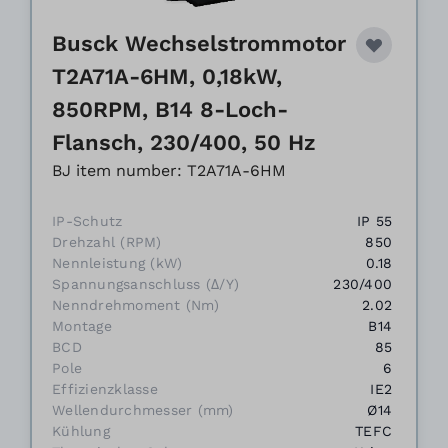
Busck Wechselstrommotor
T2A71A-6HM, 0,18kW,
850RPM, B14 8-Loch-
Flansch, 230/400, 50 Hz
BJ item number: T2A71A-6HM
IP-Schutz
IP 55
Drehzahl (RPM)
850
Nennleistung (kW)
0.18
Spannungsanschluss (Δ/Y)
230/400
Nenndrehmoment (Nm)
2.02
Montage
B14
BCD
85
Pole
6
Effizienzklasse
IE2
Wellendurchmesser (mm)
Ø14
Kühlung
TEFC