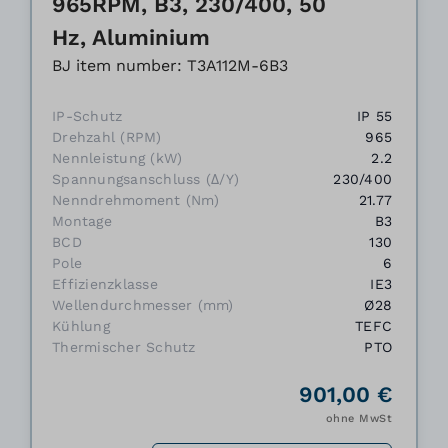
965RPM, B3, 230/400, 50
Hz, Aluminium
BJ item number: T3A112M-6B3
IP-Schutz
IP 55
Drehzahl (RPM)
965
Nennleistung (kW)
2.2
Spannungsanschluss (Δ/Y)
230/400
Nenndrehmoment (Nm)
21.77
Montage
B3
BCD
130
Pole
6
Effizienzklasse
IE3
Wellendurchmesser (mm)
Ø28
Kühlung
TEFC
Thermischer Schutz
PTO
901,00 €
ohne MwSt