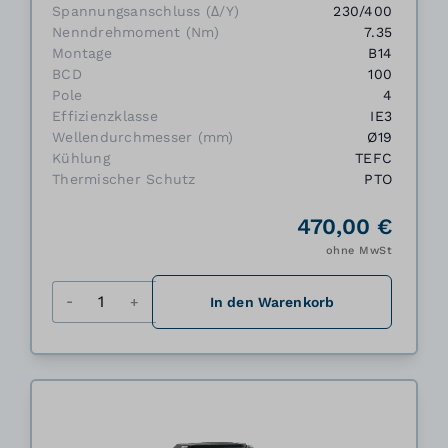
Spannungsanschluss (Δ/Y)
230/400
Nenndrehmoment (Nm)
7.35
Montage
B14
BCD
100
Pole
4
Effizienzklasse
IE3
Wellendurchmesser (mm)
Ø19
Kühlung
TEFC
Thermischer Schutz
PTO
470,00 €
ohne MwSt
Menge
In den Warenkorb