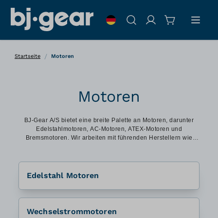
Zum Inhalt springen
Suche
/
Startseite
Motoren
Motoren
BJ-Gear A/S bietet eine breite Palette an Motoren, darunter
Edelstahlmotoren, AC-Motoren, ATEX-Motoren und
Bremsmotoren. Wir arbeiten mit führenden Herstellern wie
Busck zusammen, um Produkte von höchster Qualität zu
gewährleisten.
Edelstahl Motoren
Wechselstrommotoren