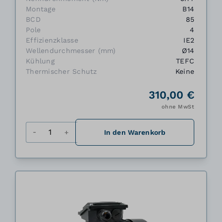
Montage
B14
BCD
85
Pole
4
Effizienzklasse
IE2
Wellendurchmesser (mm)
Ø14
Kühlung
TEFC
Thermischer Schutz
Keine
310,00 €
ohne MwSt
Menge
In den Warenkorb