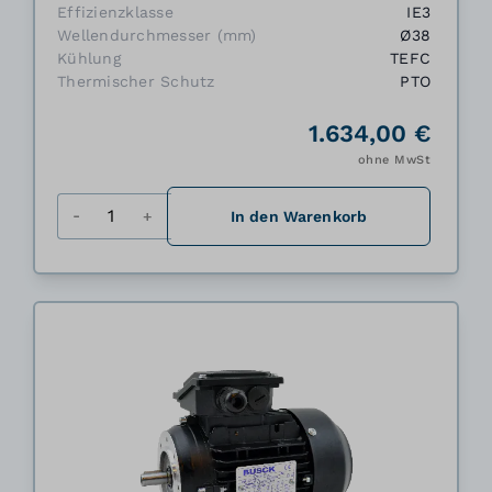
Effizienzklasse
IE3
Wellendurchmesser (mm)
Ø38
Kühlung
TEFC
Thermischer Schutz
PTO
1.634,00 €
ohne MwSt
Menge
In den Warenkorb