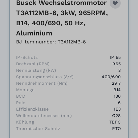
Busck Wechselstrommotor
T3A112MB-6, 3kW, 965RPM,
B14, 400/690, 50 Hz,
Aluminium
BJ item number: T3A112MB-6
IP-Schutz
IP 55
Drehzahl (RPM)
965
Nennleistung (kW)
3
Spannungsanschluss (Δ/Y)
400/690
Nenndrehmoment (Nm)
29.7
Montage
B14
BCD
130
Pole
6
Effizienzklasse
IE3
Wellendurchmesser (mm)
Ø28
Kühlung
TEFC
Thermischer Schutz
PTO