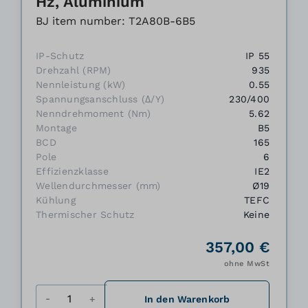
Hz, Aluminium
BJ item number: T2A80B-6B5
IP-Schutz
IP 55
Drehzahl (RPM)
935
Nennleistung (kW)
0.55
Spannungsanschluss (Δ/Y)
230/400
Nenndrehmoment (Nm)
5.62
Montage
B5
BCD
165
Pole
6
Effizienzklasse
IE2
Wellendurchmesser (mm)
Ø19
Kühlung
TEFC
Thermischer Schutz
Keine
357,00 €
ohne MwSt
Menge
In den Warenkorb