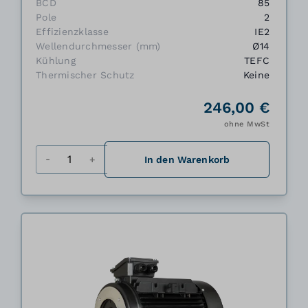
BCD
85
Pole
2
Effizienzklasse
IE2
Wellendurchmesser (mm)
Ø14
Kühlung
TEFC
Thermischer Schutz
Keine
246,00 €
ohne MwSt
Menge
In den Warenkorb