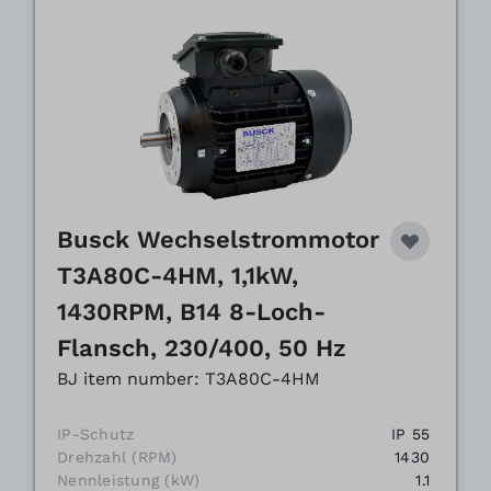
Busck Wechselstrommotor
T3A80C-4HM, 1,1kW,
1430RPM, B14 8-Loch-
Flansch, 230/400, 50 Hz
BJ item number: T3A80C-4HM
IP-Schutz
IP 55
Drehzahl (RPM)
1430
Nennleistung (kW)
1.1