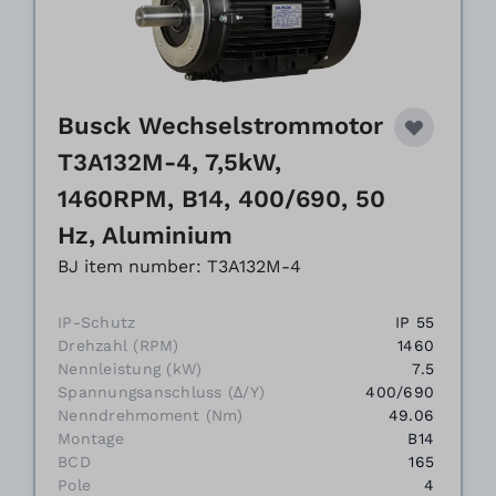
Busck Wechselstrommotor
T3A132M-4, 7,5kW,
1460RPM, B14, 400/690, 50
Hz, Aluminium
BJ item number: T3A132M-4
IP-Schutz
IP 55
Drehzahl (RPM)
1460
Nennleistung (kW)
7.5
Spannungsanschluss (Δ/Y)
400/690
Nenndrehmoment (Nm)
49.06
Montage
B14
BCD
165
Pole
4