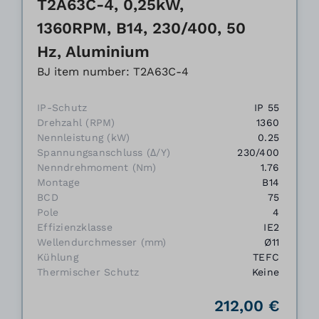
T2A63C-4, 0,25kW,
1360RPM, B14, 230/400, 50
Hz, Aluminium
BJ item number: T2A63C-4
IP-Schutz
IP 55
Drehzahl (RPM)
1360
Nennleistung (kW)
0.25
Spannungsanschluss (Δ/Y)
230/400
Nenndrehmoment (Nm)
1.76
Montage
B14
BCD
75
Pole
4
Effizienzklasse
IE2
Wellendurchmesser (mm)
Ø11
Kühlung
TEFC
Thermischer Schutz
Keine
212,00 €