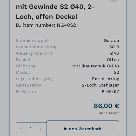
mit Gewinde S2 Ø40, 2-
Loch, offen Deckel
BJ item number: NG40S21
Schmiernippel
Gerade
Lochabstand (mm)
88.9
Wellengröße (mm)
Ø40
Deckel
Offen
Dichtung
Nitrilkautschuk (NBR)
Modell
S2
Lagerbefestigung
Exzenterring
Gehäusetyp
2-Loch Stehlager
IP-Schutz
IP 66/67
86,00 €
ohne MwSt
Menge
In den Warenkorb