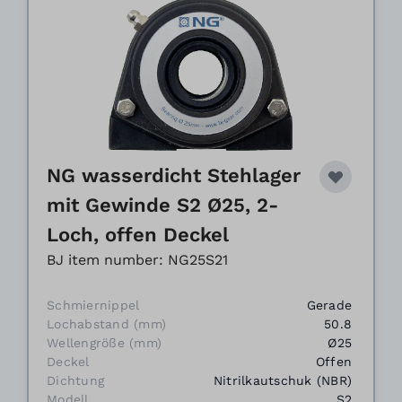
NG wasserdicht Stehlager
mit Gewinde S2 Ø25, 2-
Loch, offen Deckel
BJ item number: NG25S21
Schmiernippel
Gerade
Lochabstand (mm)
50.8
Wellengröße (mm)
Ø25
Deckel
Offen
Dichtung
Nitrilkautschuk (NBR)
Modell
S2