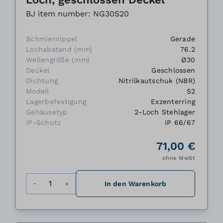
BJ item number: NG30S20
Schmiernippel
Gerade
Lochabstand (mm)
76.2
Wellengröße (mm)
Ø30
Deckel
Geschlossen
Dichtung
Nitrilkautschuk (NBR)
Modell
S2
Lagerbefestigung
Exzenterring
Gehäusetyp
2-Loch Stehlager
IP-Schutz
IP 66/67
71,00 €
ohne MwSt
Menge
In den Warenkorb