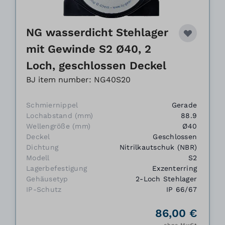
NG wasserdicht Stehlager
mit Gewinde S2 Ø40, 2
Loch, geschlossen Deckel
BJ item number: NG40S20
Schmiernippel
Gerade
Lochabstand (mm)
88.9
Wellengröße (mm)
Ø40
Deckel
Geschlossen
Dichtung
Nitrilkautschuk (NBR)
Modell
S2
Lagerbefestigung
Exzenterring
Gehäusetyp
2-Loch Stehlager
IP-Schutz
IP 66/67
86,00 €