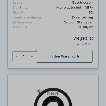
Deckel
Geschlossen
Dichtung
Nitrilkautschuk (NBR)
Modell
S2
Lagerbefestigung
Exzenterring
Gehäusetyp
2-Loch Stehlager
IP-Schutz
IP 66/67
79,00 €
ohne MwSt
Menge
In den Warenkorb