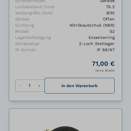
Schmiernippel
Gerade
Lochabstand (mm)
76.2
Wellengröße (mm)
Ø30
Deckel
Offen
Dichtung
Nitrilkautschuk (NBR)
Modell
S2
Lagerbefestigung
Exzenterring
Gehäusetyp
2-Loch Stehlager
IP-Schutz
IP 66/67
71,00 €
ohne MwSt
Menge
In den Warenkorb