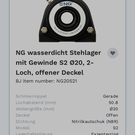
NG wasserdicht Stehlager
mit Gewinde S2 Ø20, 2-
Loch, offener Deckel
BJ item number: NG20S21
Schmiernippel
Gerade
Lochabstand (mm)
50.8
Wellengröße (mm)
Ø20
Deckel
Offen
Dichtung
Nitrilkautschuk (NBR)
Modell
S2
Lagerbefestigung
Exzenterring