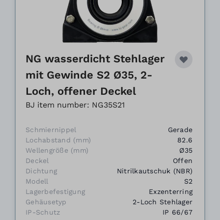
NG wasserdicht Stehlager
mit Gewinde S2 Ø35, 2-
Loch, offener Deckel
BJ item number: NG35S21
Schmiernippel
Gerade
Lochabstand (mm)
82.6
Wellengröße (mm)
Ø35
Deckel
Offen
Dichtung
Nitrilkautschuk (NBR)
Modell
S2
Lagerbefestigung
Exzenterring
Gehäusetyp
2-Loch Stehlager
IP-Schutz
IP 66/67