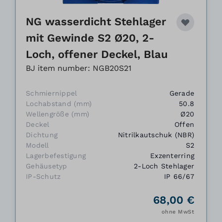
NG wasserdicht Stehlager
mit Gewinde S2 Ø20, 2-
Loch, offener Deckel, Blau
BJ item number: NGB20S21
Schmiernippel
Gerade
Lochabstand (mm)
50.8
Wellengröße (mm)
Ø20
Deckel
Offen
Dichtung
Nitrilkautschuk (NBR)
Modell
S2
Lagerbefestigung
Exzenterring
Gehäusetyp
2-Loch Stehlager
IP-Schutz
IP 66/67
68,00 €
ohne MwSt