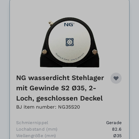
NG wasserdicht Stehlager
mit Gewinde S2 Ø35, 2-
Loch, geschlossen Deckel
BJ item number: NG35S20
Schmiernippel
Gerade
Lochabstand (mm)
82.6
Wellengröße (mm)
Ø35