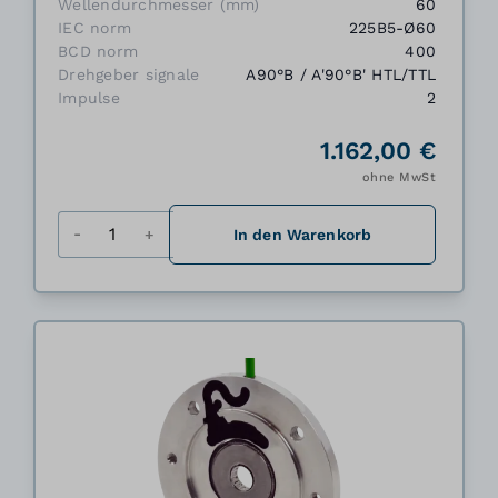
Wellendurchmesser (mm)
60
IEC norm
225B5-Ø60
BCD norm
400
Drehgeber signale
A90°B / A'90°B' HTL/TTL
Impulse
2
1.162,00 €
ohne MwSt
Menge
In den Warenkorb