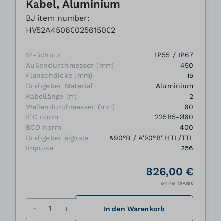
Kabel, Aluminium
BJ item number:
HV52A45060025615002
IP-Schutz
IP55 / IP67
Außendurchmesser (mm)
450
Flanschdicke (mm)
15
Drehgeber Material
Aluminium
Kabellänge (m)
2
Wellendurchmesser (mm)
60
IEC norm
225B5-Ø60
BCD norm
400
Drehgeber signale
A90°B / A'90°B' HTL/TTL
Impulse
256
826,00 €
ohne MwSt
Menge
In den Warenkorb