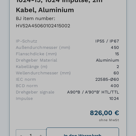
Kabel, Aluminium
BJ item number:
HV52A45060102415002
IP-Schutz
IP55 / IP67
Außendurchmesser (mm)
450
Flanschdicke (mm)
15
Drehgeber Material
Aluminium
Kabellänge (m)
2
Wellendurchmesser (mm)
60
IEC norm
225B5-Ø60
BCD norm
400
Drehgeber signale
A90°B / A'90°B' HTL/TTL
Impulse
1024
826,00 €
ohne MwSt
Menge
In den Warenkorb