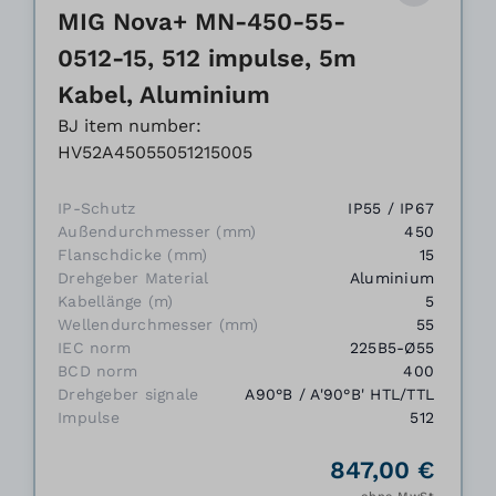
MIG Nova+ MN-450-55-
0512-15, 512 impulse, 5m
Kabel, Aluminium
BJ item number:
HV52A45055051215005
IP-Schutz
IP55 / IP67
Außendurchmesser (mm)
450
Flanschdicke (mm)
15
Drehgeber Material
Aluminium
Kabellänge (m)
5
Wellendurchmesser (mm)
55
IEC norm
225B5-Ø55
BCD norm
400
Drehgeber signale
A90°B / A'90°B' HTL/TTL
Impulse
512
847,00 €