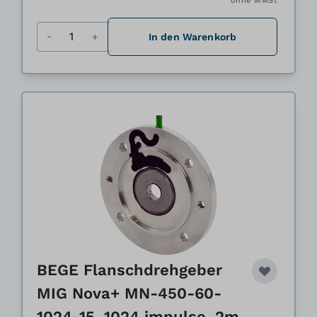
ohne MwSt
Menge
In den Warenkorb
BEGE Flanschdrehgeber
MIG Nova+ MN-450-60-
1024-15, 1024 impulse, 2m