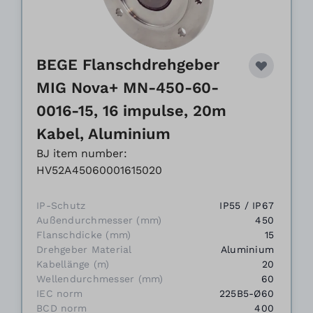
BEGE Flanschdrehgeber
MIG Nova+ MN-450-60-
0016-15, 16 impulse, 20m
Kabel, Aluminium
BJ item number:
HV52A45060001615020
IP-Schutz
IP55 / IP67
Außendurchmesser (mm)
450
Flanschdicke (mm)
15
Drehgeber Material
Aluminium
Kabellänge (m)
20
Wellendurchmesser (mm)
60
IEC norm
225B5-Ø60
BCD norm
400