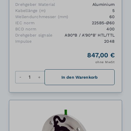
Drehgeber Material
Aluminium
Kabellänge (m)
5
Wellendurchmesser (mm)
60
IEC norm
225B5-Ø60
BCD norm
400
Drehgeber signale
A90°B / A'90°B' HTL/TTL
Impulse
2048
847,00 €
ohne MwSt
Menge
In den Warenkorb