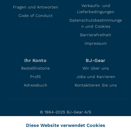
Verkaufs- und
Fragen und Antworten
Lieferbedingungen
Code of Conduct
Datenschutzbestimmunge
n und Cookies
Barrierefreiheit
Impressum
Ihr Konto
BJ-Gear
Bestellhistorie
Wir über uns
Profil
Jobs und Karrieren
Adressbuch
Kontaktieren Sie uns
© 1964-2025 BJ-Gear A/S
Niels Bohrs Vej 47
Diese Website verwendet Cookies
DK-8660 Skanderborg