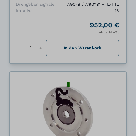
Drehgeber signale
A90°B / A'90°B' HTL/TTL
Impulse
16
952,00 €
ohne MwSt
Menge
In den Warenkorb