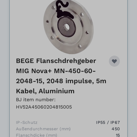
BEGE Flanschdrehgeber
MIG Nova+ MN-450-60-
2048-15, 2048 impulse, 5m
Kabel, Aluminium
BJ item number:
HV52A45060204815005
IP-Schutz
IP55 / IP67
Außendurchmesser (mm)
450
Flanschdicke (mm)
15