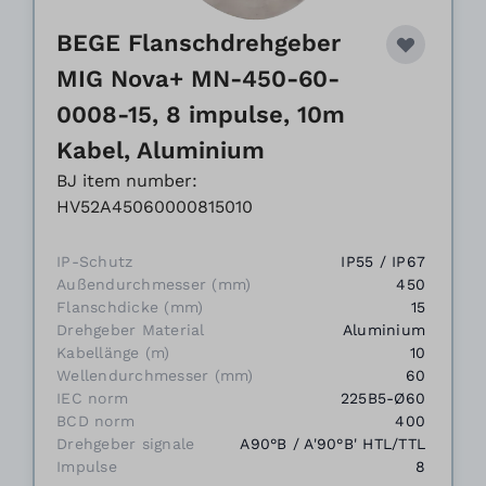
BEGE Flanschdrehgeber
MIG Nova+ MN-450-60-
0008-15, 8 impulse, 10m
Kabel, Aluminium
BJ item number:
HV52A45060000815010
IP-Schutz
IP55 / IP67
Außendurchmesser (mm)
450
Flanschdicke (mm)
15
Drehgeber Material
Aluminium
Kabellänge (m)
10
Wellendurchmesser (mm)
60
IEC norm
225B5-Ø60
BCD norm
400
Drehgeber signale
A90°B / A'90°B' HTL/TTL
Impulse
8