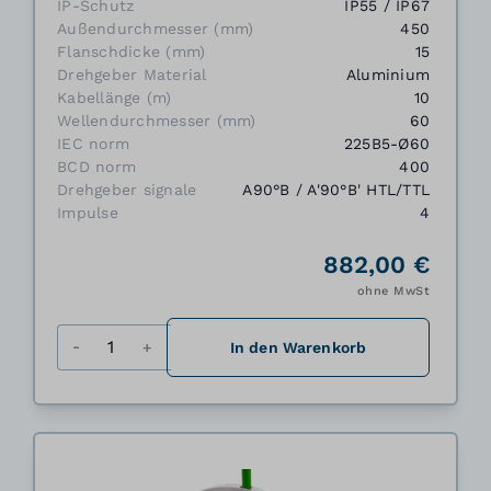
IP-Schutz
IP55 / IP67
Außendurchmesser (mm)
450
Flanschdicke (mm)
15
Drehgeber Material
Aluminium
Kabellänge (m)
10
Wellendurchmesser (mm)
60
IEC norm
225B5-Ø60
BCD norm
400
Drehgeber signale
A90°B / A'90°B' HTL/TTL
Impulse
4
882,00 €
ohne MwSt
Menge
In den Warenkorb