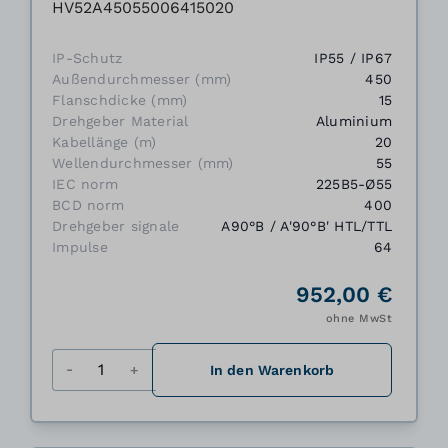
HV52A45055006415020
IP-Schutz
IP55 / IP67
Außendurchmesser (mm)
450
Flanschdicke (mm)
15
Drehgeber Material
Aluminium
Kabellänge (m)
20
Wellendurchmesser (mm)
55
IEC norm
225B5-Ø55
BCD norm
400
Drehgeber signale
A90°B / A'90°B' HTL/TTL
Impulse
64
952,00 €
ohne MwSt
Menge
In den Warenkorb