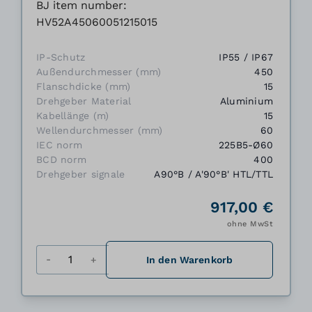
BJ item number:
HV52A45060051215015
IP-Schutz
IP55 / IP67
Außendurchmesser (mm)
450
Flanschdicke (mm)
15
Drehgeber Material
Aluminium
Kabellänge (m)
15
Wellendurchmesser (mm)
60
IEC norm
225B5-Ø60
BCD norm
400
Drehgeber signale
A90°B / A'90°B' HTL/TTL
917,00 €
ohne MwSt
Menge
In den Warenkorb