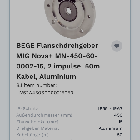
BEGE Flanschdrehgeber
MIG Nova+ MN-450-60-
0002-15, 2 impulse, 50m
Kabel, Aluminium
BJ item number:
HV52A45060000215050
IP-Schutz
IP55 / IP67
Außendurchmesser (mm)
450
Flanschdicke (mm)
15
Drehgeber Material
Aluminium
Kabellänge (m)
50