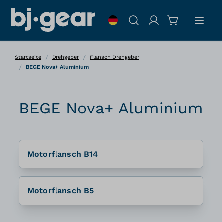
Zum Inhalt springen
Suche
/
/
Startseite
Drehgeber
Flansch Drehgeber
/
BEGE Nova+ Aluminium
BEGE Nova+ Aluminium
Motorflansch B14
Motorflansch B5