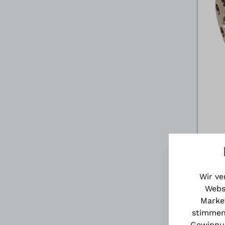
Wir ve
Webs
Market
stimmen
Gewinnun