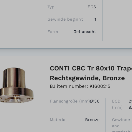
Typ
FCS
Gewinde beginnt
1
Form
Geflanscht
CONTI CBC Tr 80x10 Trap
Rechtsgewinde, Bronze
BJ item number: KI600215
Flanschgröße (mm)
Ø130
BCD
Ø
(mm)
8
Material
Bronze
Gewinde
and