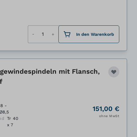
Menge
In den Warenkorb
gewindespindeln mit Flansch,
f
8 -
151,00 €
Ø8,5
ohne MwSt
nd
Tr 40
x 7