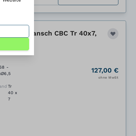
er mit Flansch CBC Tr 40x7,
68 -
127,00 €
xØ6,5
ohne MwSt
and
Tr
40 x
7