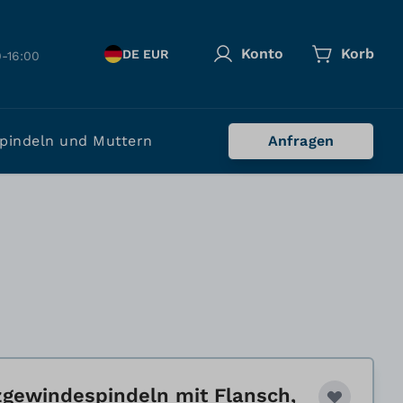
Konto
Korb
DE EUR
-16:00
pindeln und Muttern
Anfragen
gewindespindeln mit Flansch,