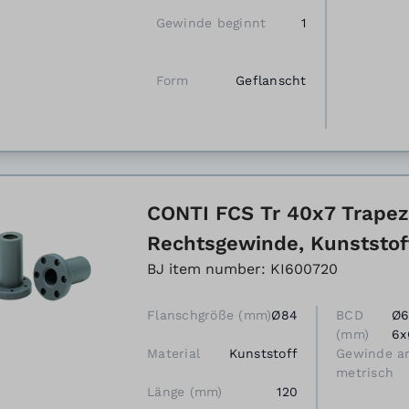
Gewinde beginnt
1
Form
Geflanscht
CONTI FCS Tr 40x7 Trapez
Rechtsgewinde, Kunststof
BJ item number: KI600720
Flanschgröße (mm)
Ø84
BCD
Ø6
(mm)
6x
Material
Kunststoff
Gewinde a
metrisch
Länge (mm)
120