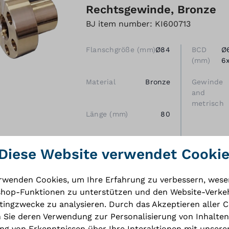
Rechtsgewinde, Bronze
BJ item number: KI600713
Flanschgröße (mm)
Ø84
BCD
Ø
(mm)
6
Material
Bronze
Gewinde
and
metrisch
Länge (mm)
80
Typ
FHD
Diese Website verwendet Cooki
Gewinde beginnt
5
rwenden Cookies, um Ihre Erfahrung zu verbessern, wese
hop-Funktionen zu unterstützen und den Website-Verkeh
ingzwecke zu analysieren. Durch das Akzeptieren aller 
Form
Geflanscht
 Sie deren Verwendung zur Personalisierung von Inhalten
g von Erkenntnissen über Ihre Interaktionen mit unsere