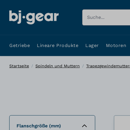
Zum Inhalt springen
Suche
Getriebe
Lineare Produkte
Lager
Motoren
Startseite
/
Spindeln und Muttern
/
Trapezgewindemutter
Flanschgröße (mm)