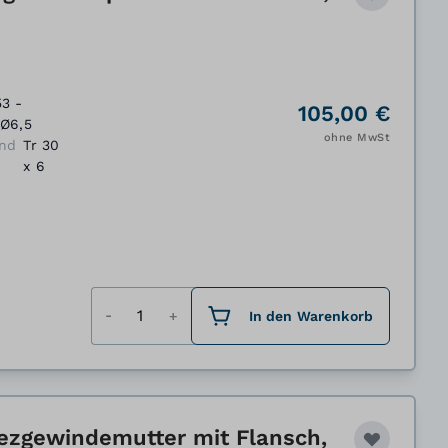
3 -
105,00 €
Ø6,5
ohne MwSt
nd
Tr 30
x 6
Menge
In den Warenkorb
ezgewindemutter mit Flansch,