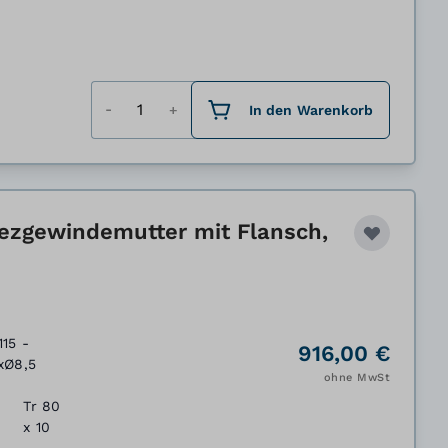
Menge
In den Warenkorb
ezgewindemutter mit Flansch,
115 -
916,00 €
xØ8,5
ohne MwSt
Tr 80
x 10