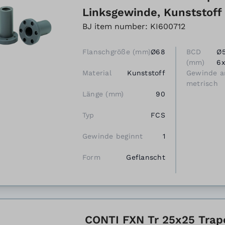
Linksgewinde, Kunststoff
BJ item number: KI600712
Flanschgröße (mm)
Ø68
BCD
Ø5
(mm)
6x
Material
Kunststoff
Gewinde a
metrisch
Länge (mm)
90
Typ
FCS
Gewinde beginnt
1
Form
Geflanscht
CONTI FXN Tr 25x25 Trap