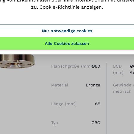
zu.
Cookie-Richtlinie anzeigen
.
Nur notwendige cookies
CONTI Trapezgewindemutt
Rechtsgewinde, Bronze
Alle Cookies zulassen
BJ item number: KI600214
Flanschgröße (mm)
Ø80
BCD
Ø
(mm)
6
Material
Bronze
Gewinde 
metrisch
Länge (mm)
65
Typ
CBC