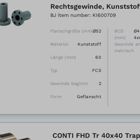
Rechtsgewinde, Kunststof
BJ item number: KI600709
Flanschgröße (mm)
Ø52
BCD
Ø4
(mm)
4x
Material
Kunststoff
Gewinde a
metrisch
Länge (mm)
60
Typ
FCS
Gewinde beginnt
2
Form
Geflanscht
CONTI FHD Tr 40x40 Trap