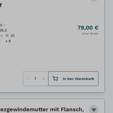
f
0 -
79,00 €
Ø5,5
ohne MwSt
nd
Tr 20
x 8
Menge
In den Warenkorb
ezgewindemutter mit Flansch,