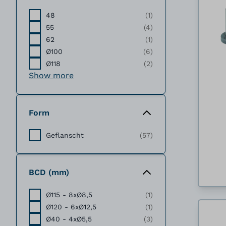
48
(1)
55
(4)
62
(1)
Ø100
(6)
Ø118
(2)
Show more
Form
Geflanscht
(57)
BCD (mm)
Ø115 - 8xØ8,5
(1)
Ø120 - 6xØ12,5
(1)
Ø40 - 4xØ5,5
(3)