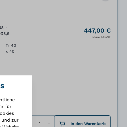
68 -
447,00 €
xØ8,5
ohne MwSt
Tr 40
x 40
es
ntliche
r für
Cookies
Menge
 und zur
In den Warenkorb
r Website