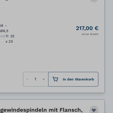
48 -
217,00 €
xØ6,5
ohne MwSt
and
Tr 25
x 25
Menge
In den Warenkorb
gewindespindeln mit Flansch,