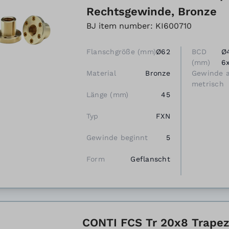
Rechtsgewinde, Bronze
BJ item number: KI600710
Flanschgröße (mm)
Ø62
BCD
Ø
(mm)
6
Material
Bronze
Gewinde 
metrisch
Länge (mm)
45
Typ
FXN
Gewinde beginnt
5
Form
Geflanscht
CONTI FCS Tr 20x8 Trapez