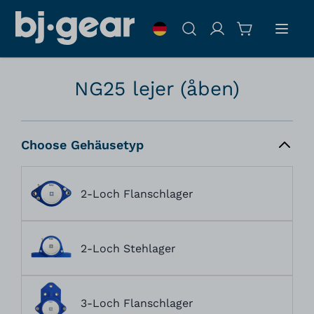
Zum Inhalt springen
Suche
NG25 lejer (åben)
Choose Gehäusetyp
2-Loch Flanschlager
2-Loch Stehlager
3-Loch Flanschlager