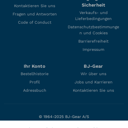
Sicherheit
Kontaktieren Sie uns
Verkaufs- und
Fragen und Antworten
Lieferbedingungen
Code of Conduct
Datenschutzbestimmunge
n und Cookies
Barrierefreiheit
Impressum
Ihr Konto
BJ-Gear
Bestellhistorie
Wir über uns
Profil
Jobs und Karrieren
Adressbuch
Kontaktieren Sie uns
© 1964-2025 BJ-Gear A/S
Niels Bohrs Vej 47