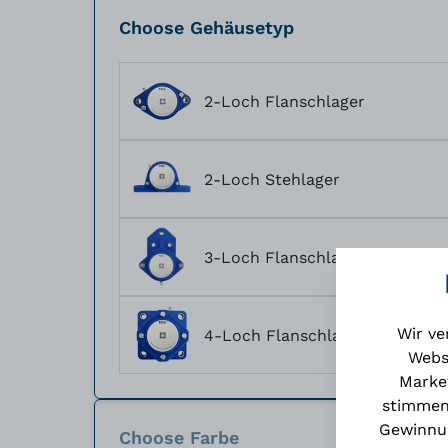
Choose Gehäusetyp
2-Loch Flanschlager
2-Loch Stehlager
3-Loch Flanschlager
Wir ve
4-Loch Flanschlager
Webs
Market
stimmen
Gewinnun
Choose Farbe