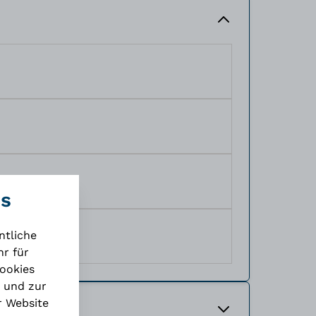
es
ntliche
r für
Cookies
 und zur
r Website