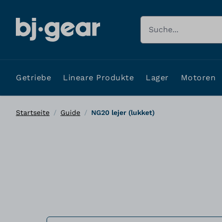
Zum Inhalt springen
Suche
Getriebe
Lineare Produkte
Lager
Motoren
Startseite
/
Guide
/
NG20 lejer (lukket)