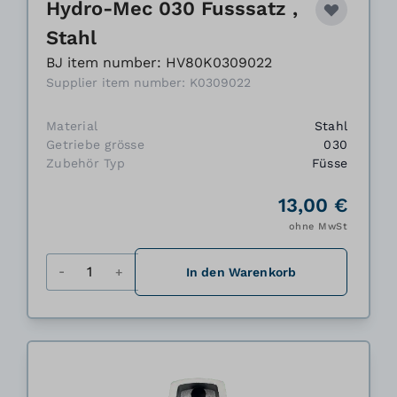
Hydro-Mec 030 Fusssatz ,
Stahl
BJ item number: HV80K0309022
Supplier item number: K0309022
Material
Stahl
Getriebe grösse
030
Zubehör Typ
Füsse
13,00 €
ohne MwSt
Menge
In den Warenkorb