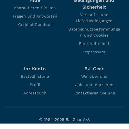
Hilfe
Bedingungen und
Sicherheit
Kontaktieren Sie uns
Verkaufs- und
Fragen und Antworten
Lieferbedingungen
Code of Conduct
Datenschutzbestimmunge
n und Cookies
Barrierefreiheit
Impressum
Ihr Konto
BJ-Gear
Bestellhistorie
Wir über uns
Profil
Jobs und Karrieren
Adressbuch
Kontaktieren Sie uns
© 1964-2025 BJ-Gear A/S
Niels Bohrs Vej 47