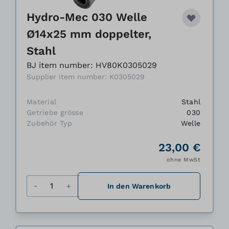
Hydro-Mec 030 Welle
Ø14x25 mm doppelter,
Stahl
BJ item number: HV80K0305029
Supplier item number: K0305029
Material
Stahl
Getriebe grösse
030
Zubehör Typ
Welle
23,00 €
ohne MwSt
Menge
In den Warenkorb