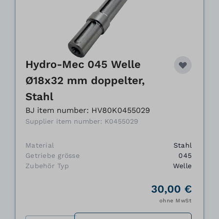
Hydro-Mec 045 Welle
Ø18x32 mm doppelter,
Stahl
BJ item number: HV80K0455029
Supplier item number: K0455029
Material
Stahl
Getriebe grösse
045
Zubehör Typ
Welle
30,00 €
ohne MwSt