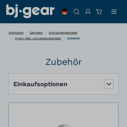
Zum Inhalt springen
Suche
/
/
Startseite
Getriebe
Schneckengetriebe
/
/
Hydro-Mec schneckengetriebe
Zubehör
Zubehör
Einkaufsoptionen