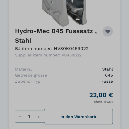
Hydro-Mec 045 Fusssatz ,
Stahl
BJ item number: HV80K0459022
Supplier item number: K0459022
Material
Stahl
Getriebe grösse
045
Zubehör Typ
Füsse
22,00 €
ohne MwSt
Menge
In den Warenkorb