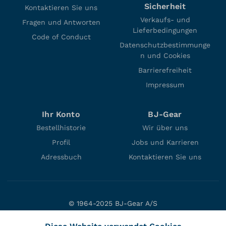
Sicherheit
Kontaktieren Sie uns
Verkaufs- und
Fragen und Antworten
Lieferbedingungen
Code of Conduct
Datenschutzbestimmunge
n und Cookies
Barrierefreiheit
Impressum
Ihr Konto
BJ-Gear
Bestellhistorie
Wir über uns
Profil
Jobs und Karrieren
Adressbuch
Kontaktieren Sie uns
© 1964-2025 BJ-Gear A/S
Niels Bohrs Vej 47