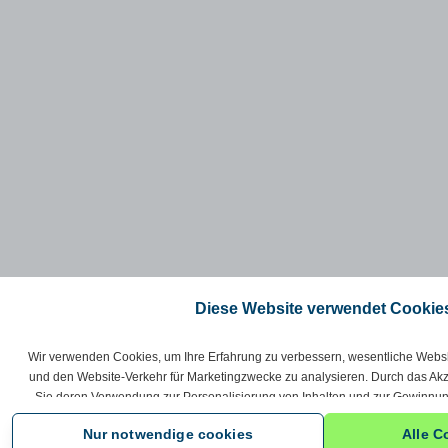
Diese Website verwendet Cookie
Wir verwenden Cookies, um Ihre Erfahrung zu verbessern, wesentliche Webs
und den Website-Verkehr für Marketingzwecke zu analysieren. Durch das Akz
Sie deren Verwendung zur Personalisierung von Inhalten und zur Gewinnun
Interaktionen mit unserer Website zu.
Cookie-Richtlinie
Nur notwendige cookies
Alle C