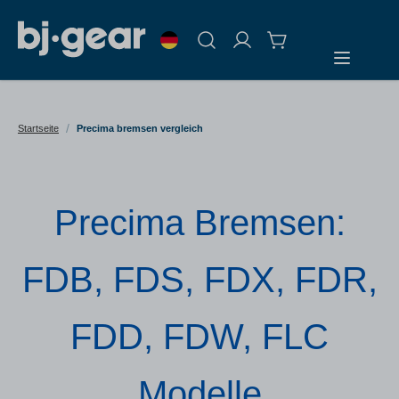
Zum Inhalt springen
Suche
/
Startseite
Precima bremsen vergleich
Precima Bremsen:
FDB, FDS, FDX, FDR,
FDD, FDW, FLC
Modelle