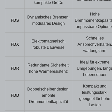
kompakte Größe
Hohe
Dynamisches Bremsen,
FDS
Drehmomentkapazitä
modulares Design
anpassbare Optione
Schnelles
Elektromagnetisch,
FDX
Ansprechverhalten,
robuste Bauweise
wartungsarm
Ideal für extreme
Redundante Sicherheit,
FDR
Umgebungen, lang
hohe Wärmeresistenz
Lebensdauer
Kompakt und
Doppelscheibendesign,
leistungsstark,
FDD
erhöhte
geeignet für hohe
Drehmomentkapazität
Lasten