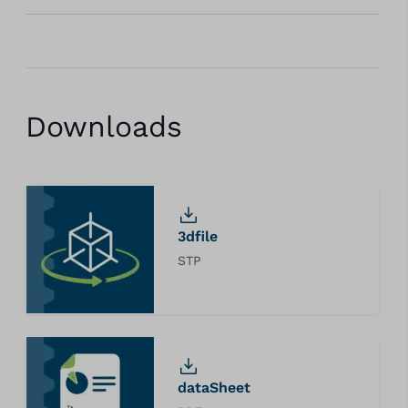
Downloads
3dfile
STP
dataSheet