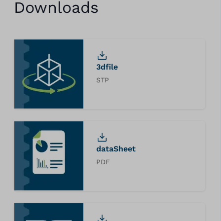
Downloads
3dfile
STP
dataSheet
PDF