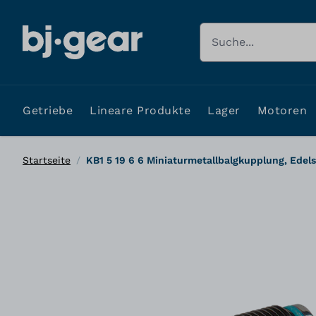
Zum Inhalt springen
Suche
Getriebe
Lineare Produkte
Lager
Motoren
Startseite
/
KB1 5 19 6 6 Miniaturmetallbalgkupplung, Edels