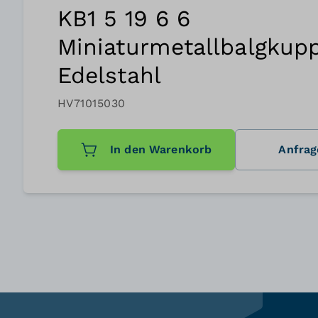
KB1 5 19 6 6
Miniaturmetallbalgkupp
Edelstahl
HV71015030
In den Warenkorb
Anfrag