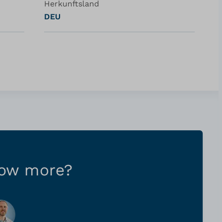
Herkunftsland
DEU
now more?