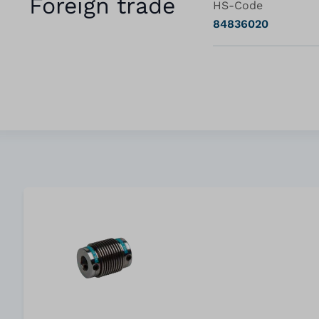
Foreign trade
HS-Code
84836020