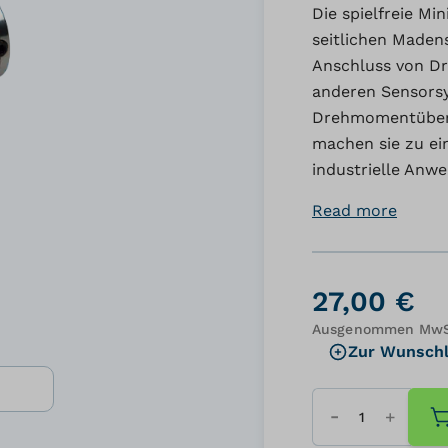
Die spielfreie M
seitlichen Maden
Anschluss von D
anderen Sensorsy
Drehmomentübert
machen sie zu ei
industrielle Anw
Read more
27,00 €
Ausgenommen MwSt
Zur Wunschl
Menge