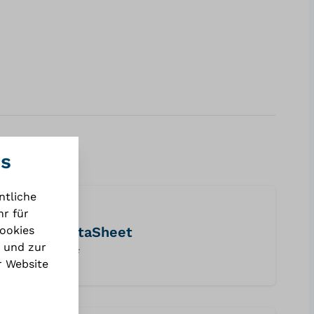
es
ntliche
r für
Cookies
dataSheet
 und zur
PDF
r Website