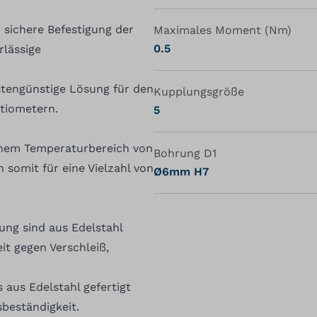
 sichere Befestigung der
Maximales Moment (Nm)
0.5
rlässige
stengünstige Lösung für den
Kupplungsgröße
tiometern.
5
inem Temperaturbereich von
Bohrung D1
 somit für eine Vielzahl von
Ø6mm H7
ung sind aus Edelstahl
it gegen Verschleiß,
 aus Edelstahl gefertigt
sbeständigkeit.