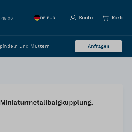
Konto
Korb
DE EUR
-16:00
pindeln und Muttern
Anfragen
 Miniaturmetallbalgkupplung,