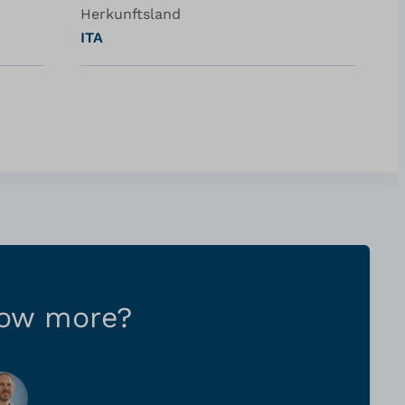
Herkunftsland
ITA
now more?