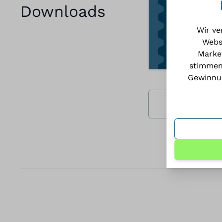
Downloads
Wir ve
Webs
Market
stimmen
Gewinnun
Alle Datein 