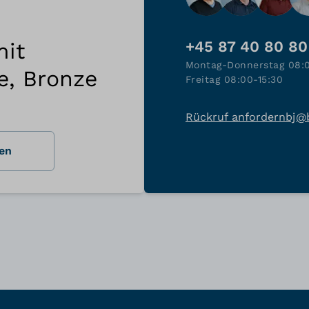
mit
+45 87 40 80 80
Montag-Donnerstag 08:
e, Bronze
Freitag 08:00-15:30
Rückruf anfordern
bj@
en