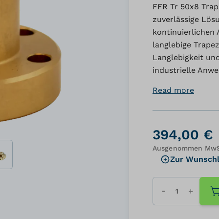
FFR Tr 50x8 Trap
zuverlässige Lös
kontinuierlichen
langlebige Trape
Langlebigkeit und
industrielle Anw
Read more
394,00 €
Ausgenommen MwSt
Zur Wunschl
Menge