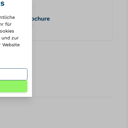
es
ntliche
brochure
r für
PDF
Cookies
 und zur
r Website