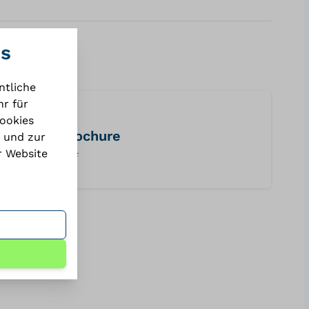
es
ntliche
r für
Cookies
brochure
 und zur
r Website
PDF