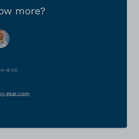
now more?
00-16:00
bj-gear.com