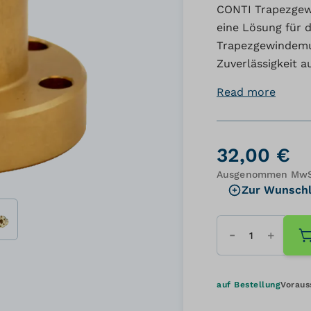
CONTI Trapezgewi
eine Lösung für 
Trapezgewindemutt
Zuverlässigkeit a
Read more
32,00 €
Ausgenommen MwSt
Zur Wunschl
Menge
auf Bestellung
Voraus