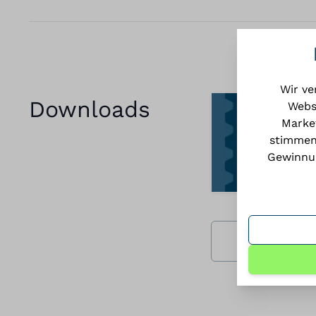
Wir ve
Downloads
Webs
Market
stimmen
Gewinnun
Alle Datein 