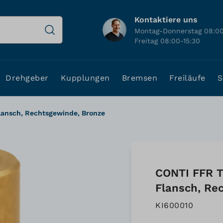
Kontaktiere uns
Montag-Donnerstag 08:00
Freitag 08:00-15:30
Drehgeber
Kupplungen
Bremsen
Freiläufe
S
lansch, Rechtsgewinde, Bronze
CONTI FFR T
Flansch, Re
KI600010