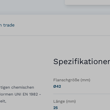
n trade
Spezifikatione
Flanschgröße (mm)
Ø42
ertigen chemischen
Normen UNI EN 1982 -
eit,
Länge (mm)
25