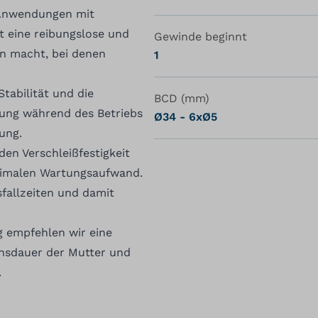
 Anwendungen mit
t eine reibungslose und
Gewinde beginnt
en macht, bei denen
1
tabilität und die
BCD (mm)
htung während des Betriebs
Ø34 - 6xØ5
ung.
en Verschleißfestigkeit
inimalen Wartungsaufwand.
sfallzeiten und damit
g empfehlen wir eine
nsdauer der Mutter und
.