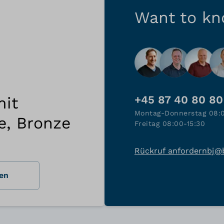
Want to k
mit
+45 87 40 80 80
Montag-Donnerstag 08:
e, Bronze
Freitag 08:00-15:30
Rückruf anfordern
bj@
en