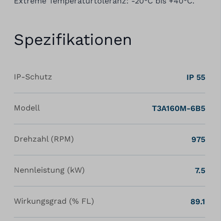
Extreme Temperaturtoleranz: -20°C bis +40°C.
Spezifikationen
IP-Schutz
IP 55
Modell
T3A160M-6B5
Drehzahl (RPM)
975
Nennleistung (kW)
7.5
Wirkungsgrad (% FL)
89.1