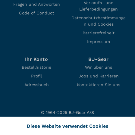
Verkaufs- und
Fragen und Antworten
Lieferbedingungen
Code of Conduct
Datenschutzbestimmunge
n und Cookies
Barrierefreiheit
Impressum
Ihr Konto
BJ-Gear
Bestellhistorie
Wir über uns
Profil
Jobs und Karrieren
Adressbuch
Kontaktieren Sie uns
© 1964-2025 BJ-Gear A/S
Niels Bohrs Vej 47
Diese Website verwendet Cookies
DK-8660 Skanderborg
Denmark