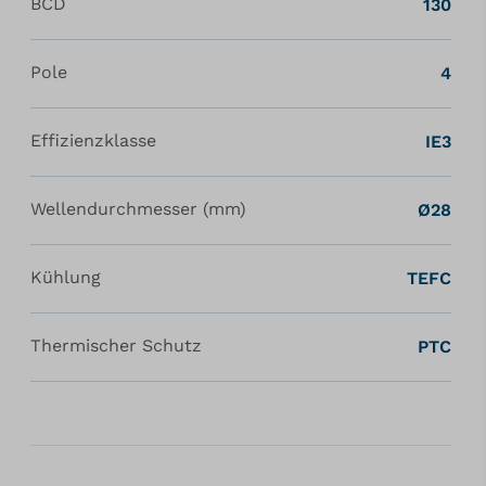
BCD
130
Pole
4
Effizienzklasse
IE3
Wellendurchmesser (mm)
Ø28
Kühlung
TEFC
Thermischer Schutz
PTC