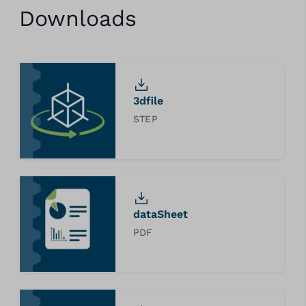
Downloads
3dfile
STEP
dataSheet
PDF