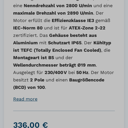
eine
Nenn­drehzahl von 2800 U/min
und eine
maximale Drehzahl von 2890 U/min
. Der
Motor erfüllt die
Effizienzklasse IE3
gemäß
IEC-Norm 80
und ist für
ATEX-Zone 2-22
zertifiziert. Das
Gehäuse besteht aus
Aluminium
mit
Schutzart IP65
. Der
Kühltyp
ist TEFC (Totally Enclosed Fan Cooled)
, die
Montageart ist B5
und der
Wellendurchmesser beträgt Ø19 mm
.
Ausgelegt für
230/400 V
bei
50 Hz
. Der Motor
besitzt
2 Pole
und einen
Baugrößencode
(BCD) von 100
.
Read more
336,00 €