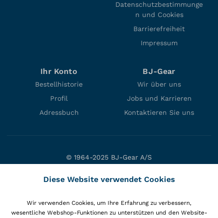
Datenschutzbestimmunge
n und Cookies
Barrierefreiheit
Impressum
Ihr Konto
BJ-Gear
Bestellhistorie
Wir über uns
Profil
Jobs und Karrieren
Adressbuch
Kontaktieren Sie uns
© 1964-2025 BJ-Gear A/S
Niels Bohrs Vej 47
Diese Website verwendet Cookies
DK-8660 Skanderborg
Denmark
Wir verwenden Cookies, um Ihre Erfahrung zu verbessern,
VAT: DK10166470
wesentliche Webshop-Funktionen zu unterstützen und den Website-