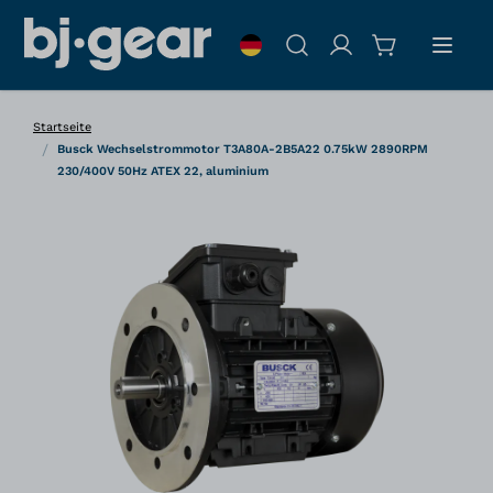
Zum Inhalt springen
Suche
Startseite
/
Busck Wechselstrommotor T3A80A-2B5A22 0.75kW 2890RPM
230/400V 50Hz ATEX 22, aluminium