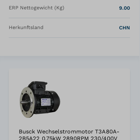
ERP Nettogewicht (Kg)
9.00
Herkunftsland
CHN
Busck Wechselstrommotor T3A80A-
2B5A22 0.75kW 2890RPM 230/400V