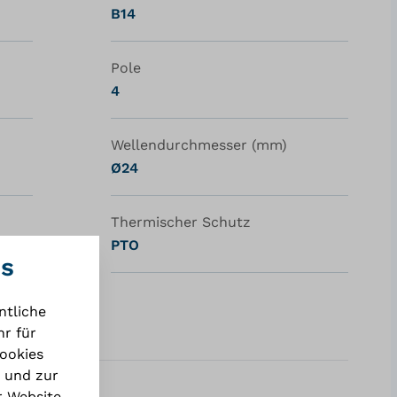
B14
Pole
4
Wellendurchmesser (mm)
Ø24
Thermischer Schutz
PTO
es
ntliche
r für
Cookies
 und zur
r Website