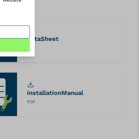
dataSheet
PDF
installationManual
PDF