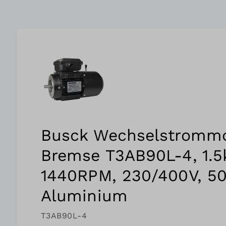
Busck Wechselstrommo
Bremse T3AB90L-4, 1.5
1440RPM, 230/400V, 50
Aluminium
T3AB90L-4