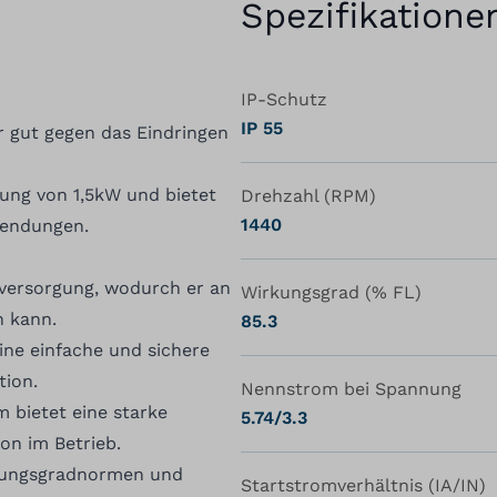
Spezifikatione
IP-Schutz
IP 55
r gut gegen das Eindringen
tung von 1,5kW und bietet
Drehzahl (RPM)
1440
wendungen.
versorgung, wodurch er an
Wirkungsgrad (% FL)
n kann.
85.3
ne einfache und sichere
tion.
Nennstrom bei Spannung
 bietet eine starke
5.74/3.3
on im Betrieb.
rkungsgradnormen und
Startstromverhältnis (IA/IN)