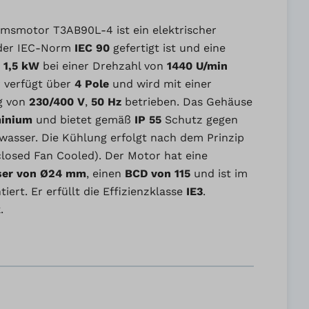
msmotor T3AB90L-4 ist ein elektrischer
 der IEC-Norm
IEC 90
gefertigt ist und eine
n
1,5 kW
bei einer Drehzahl von
1440 U/min
r verfügt über
4 Pole
und wird mit einer
g von
230/400 V
,
50 Hz
betrieben. Das Gehäuse
inium
und bietet gemäß
IP 55
Schutz gegen
wasser. Die Kühlung erfolgt nach dem Prinzip
closed Fan Cooled). Der Motor hat eine
ser von Ø24 mm
, einen
BCD von 115
und ist im
iert. Er erfüllt die Effizienzklasse
IE3
.
k
.