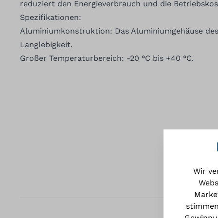
reduziert den Energieverbrauch und die Betriebskos
Spezifikationen:
Aluminiumkonstruktion: Das Aluminiumgehäuse des
Langlebigkeit.
Großer Temperaturbereich: -20 °C bis +40 °C.
Wir ve
Webs
Market
stimmen
Gewinnun