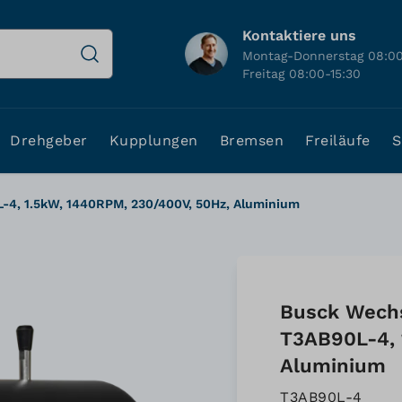
Kontaktiere uns
Montag-Donnerstag 08:00
Freitag 08:00-15:30
Drehgeber
Kupplungen
Bremsen
Freiläufe
S
-4, 1.5kW, 1440RPM, 230/400V, 50Hz, Aluminium
Busck Wech
T3AB90L-4, 
Aluminium
T3AB90L-4