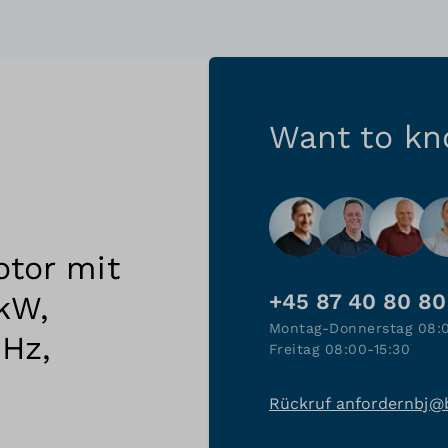
Want to k
tor mit
kW,
+45 87 40 80 80
Montag-Donnerstag 08:
Hz,
Freitag 08:00-15:30
Rückruf anfordern
bj@