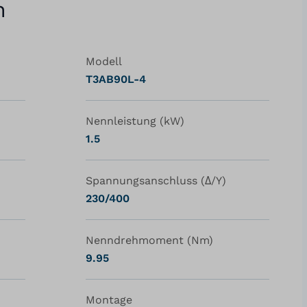
n
Modell
T3AB90L-4
Nennleistung (kW)
1.5
Spannungsanschluss (Δ/Y)
230/400
Nenndrehmoment (Nm)
9.95
Montage