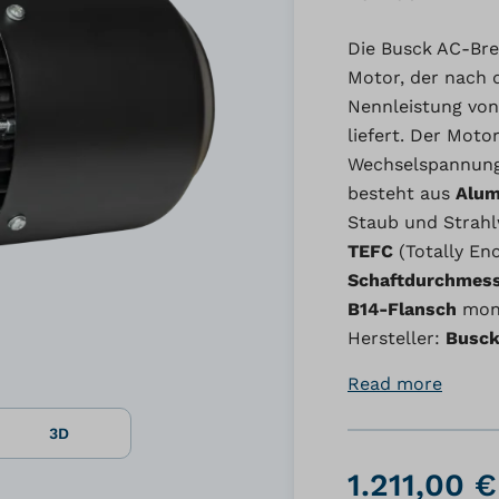
Die Busck AC-Bre
Motor, der nach
Nennleistung vo
liefert. Der Moto
Wechselspannun
besteht aus
Alum
Staub und Strahl
TEFC
(Totally En
Schaftdurchmes
B14-Flansch
mont
Hersteller:
Busc
Read more
3D
1.211,00 €