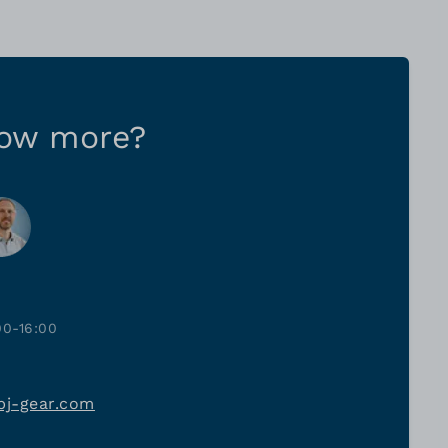
now more?
00-16:00
bj-gear.com