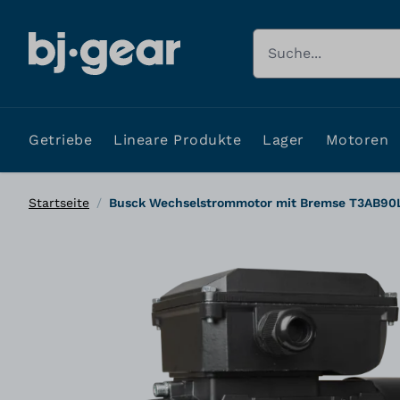
Zum Inhalt springen
Suche
Getriebe
Lineare Produkte
Lager
Motoren
Startseite
/
Busck Wechselstrommotor mit Bremse T3AB90L