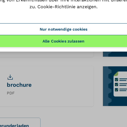
zu.
Cookie-Richtlinie anzeigen
.
Nur notwendige cookies
3dfile
Alle Cookies zulassen
STEP
brochure
PDF
herunderladen