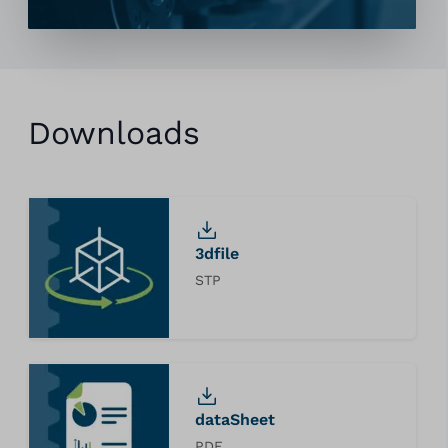
Downloads
3dfile
STP
dataSheet
PDF