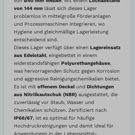
von
Ø40 mm Wellen
. Mit einem
Lochabstand
von 144 mm
lässt sich dieses Lager
problemlos in mittelgroße Förderanlagen
und Prozessmaschinen integrieren, wo
Hygiene und gleichmäßige Lagerleistung
entscheidend sind.
Dieses Lager verfügt über einen
Lagereinsatz
aus Edelstahl
, eingebettet in einem
widerstandsfähigen
Polyurethangehäuse
,
was hervorragenden Schutz gegen Korrosion
und aggressive Reinigungschemikalien bietet.
Es ist mit
offenem Deckel
und
Dichtungen
aus Nitrilkautschuk (NBR)
ausgestattet, die
zuverlässig vor Staub, Wasser und
Chemikalien schützen. Zertifiziert nach
IP66/67
, ist es optimal für häufige
Hochdruckreinigungen und damit ideal für
Anwendungen in der Lebensmittel-,