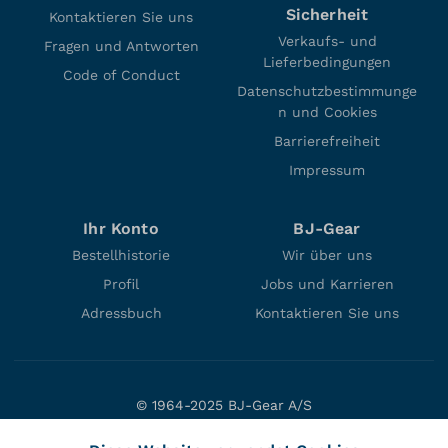
Sicherheit
Kontaktieren Sie uns
Verkaufs- und
Fragen und Antworten
Lieferbedingungen
Code of Conduct
Datenschutzbestimmunge
n und Cookies
Barrierefreiheit
Impressum
Ihr Konto
BJ-Gear
Bestellhistorie
Wir über uns
Profil
Jobs und Karrieren
Adressbuch
Kontaktieren Sie uns
© 1964-2025 BJ-Gear A/S
Niels Bohrs Vej 47