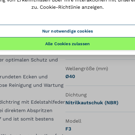
zu.
Cookie-Richtlinie anzeigen
.
Spezifikatione
Nur notwendige cookies
Schmiernippel
Alle Cookies zulassen
Gerade
ber ein kompaktes
er optimalen Schutz und
Wellengröße (mm)
Ø40
gerundeten Ecken und
lose Reinigung und Wartung
Dichtung
dichtring mit Edelstahlfeder
Nitrilkautschuk (NBR)
ei direktem Abspritzen
7 und ist somit bestens
Modell
F3