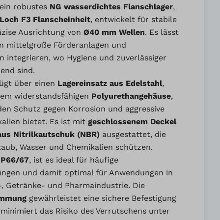
 ein robustes
NG wasserdichtes Flanschlager
,
Loch F3 Flanscheinheit
, entwickelt für stabile
zise Ausrichtung von
Ø40 mm Wellen
. Es lässt
in mittelgroße Förderanlagen und
 integrieren, wo Hygiene und zuverlässiger
end sind.
fügt über einen
Lagereinsatz aus Edelstahl
,
inem widerstandsfähigen
Polyurethangehäuse
,
en Schutz gegen Korrosion und aggressive
lien bietet. Es ist mit
geschlossenem Deckel
aus Nitrilkautschuk (NBR)
ausgestattet, die
Staub, Wasser und Chemikalien schützen.
IP66/67
, ist es ideal für häufige
ungen und damit optimal für Anwendungen in
-, Getränke- und Pharmaindustrie. Die
emmung
gewährleistet eine sichere Befestigung
 minimiert das Risiko des Verrutschens unter