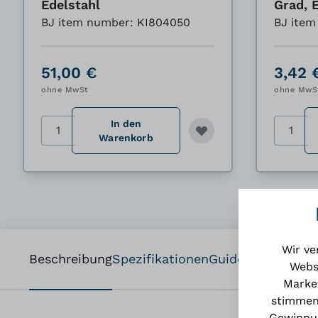
Edelstahl
Grad, 
BJ item number: KI804050
BJ item
51,00 €
3,42 
ohne MwSt
ohne MwS
In den
Menge
Menge
Warenkorb
Wir ve
Beschreibung
Spezifikationen
Guides
Download
Webs
Market
stimmen
Gewinnun