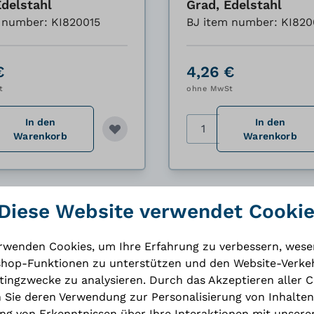
Edelstahl
Grad, Edelstahl
 number: KI820015
BJ item number: KI82
€
4,26 €
t
ohne MwSt
In den
In den
Menge
Warenkorb
Warenkorb
Diese Website verwendet Cooki
rwenden Cookies, um Ihre Erfahrung zu verbessern, wese
s
Foreign trade
hop-Funktionen zu unterstützen und den Website-Verkeh
ingzwecke zu analysieren. Durch das Akzeptieren aller 
 Sie deren Verwendung zur Personalisierung von Inhalten
g von Erkenntnissen über Ihre Interaktionen mit unsere