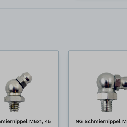
miernippel M6x1, 45
NG Schmiernippel M