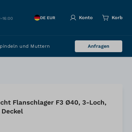
Konto
Korb
DE EUR
-16:00
pindeln und Muttern
Anfragen
cht Flanschlager F3 Ø40, 3-Loch,
 Deckel