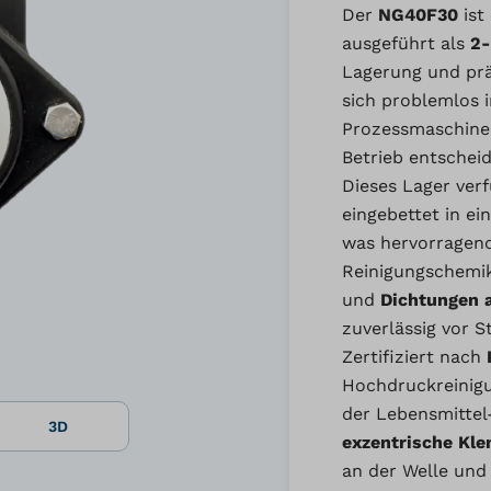
Der
NG40F30
ist
ausgeführt als
2-
Lagerung und prä
sich problemlos 
Prozessmaschinen
Betrieb entscheid
Dieses Lager ver
eingebettet in e
was hervorragend
Reinigungschemika
und
Dichtungen 
zuverlässig vor 
Zertifiziert nach
Hochdruckreinig
der Lebensmittel
3D
exzentrische Kl
an der Welle und