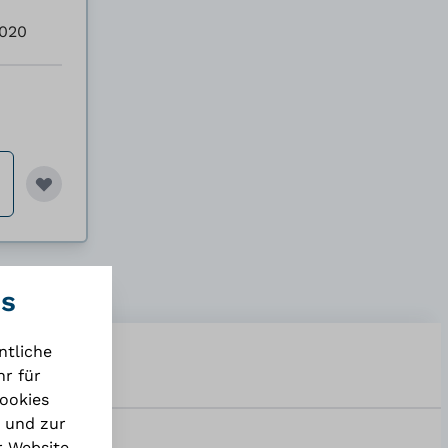
0020
es
ntliche
r für
Cookies
 und zur
r Website