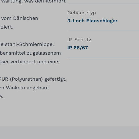
he Wartung, was den Komfort
Gehäusetyp
e vom Dänischen
3-Loch Flanschlager
ziert.
IP-Schutz
delstahl-Schmiernippel
IP 66/67
Lebensmittel zugelassenem
ser verhindert und eine
UR (Polyurethan) gefertigt,
len Winkeln angebaut
e.