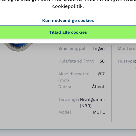
cookiepolitik
.
Mini flangeleje MUFL003
Kun nødvendige cookies
rustfrit stål
Tillad alle cookies
BJ item number: MUFL003
Smørenippel
Ingen
Monteri
Hulafstand (mm)
56
Hustype
Akseldiameter
Ø17
(mm)
Dæksel
Åbent
Tætninger
Nitrilgummi
(NBR)
Model
MUFL