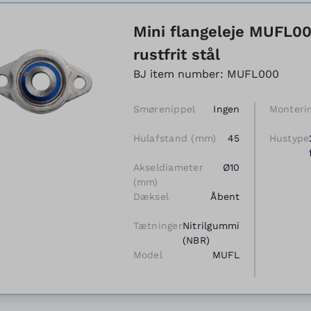
Mini flangeleje MUFL000
rustfrit stål
BJ item number: MUFL000
Smørenippel
Ingen
Monteri
Hulafstand (mm)
45
Hustype
Akseldiameter
Ø10
(mm)
Dæksel
Åbent
Tætninger
Nitrilgummi
(NBR)
Model
MUFL