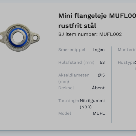
Mini flangeleje MUFL002
rustfrit stål
BJ item number: MUFL002
Smørenippel
Ingen
Monteri
Hulafstand (mm)
53
Hustype
Akseldiameter
Ø15
(mm)
Dæksel
Åbent
Tætninger
Nitrilgummi
(NBR)
Model
MUFL