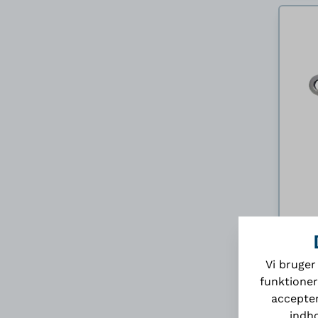
Vi bruger
funktioner
accepter
indho