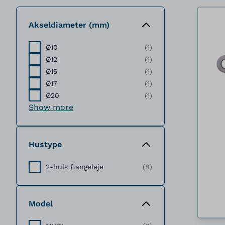
Akseldiameter (mm)
Ø10
(1)
Ø12
(1)
Ø15
(1)
Ø17
(1)
Ø20
(1)
Show more
Hustype
2-huls flangeleje
(8)
Model