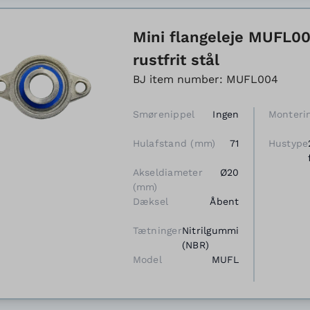
Mini flangeleje MUFL004
rustfrit stål
BJ item number: MUFL004
Smørenippel
Ingen
Monteri
Hulafstand (mm)
71
Hustype
Akseldiameter
Ø20
(mm)
Dæksel
Åbent
Tætninger
Nitrilgummi
(NBR)
Model
MUFL