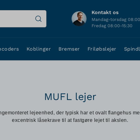
Kontakt os
Mandag-torsdag 08:00
Fredag 08:00-15:30
ncoders
Koblinger
Bremser
Friløbslejer
Spind
MUFL lejer
ngemonteret lejeenhed, der typisk har et ovalt flangehus me
excentrisk låsekrave til at fastgøre lejet til akslen.