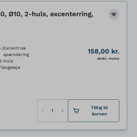
, Ø10, 2-huls, excenterring,
ng
Excentrisk
158,00 kr.
spændering
ekskl. moms
2-huls
flangeleje
Antal
Tilføj til
kurven