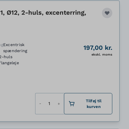
, Ø12, 2-huls, excenterring,
ng
Excentrisk
197,00 kr.
spændering
ekskl. moms
2-huls
flangeleje
Antal
Tilføj til
kurven