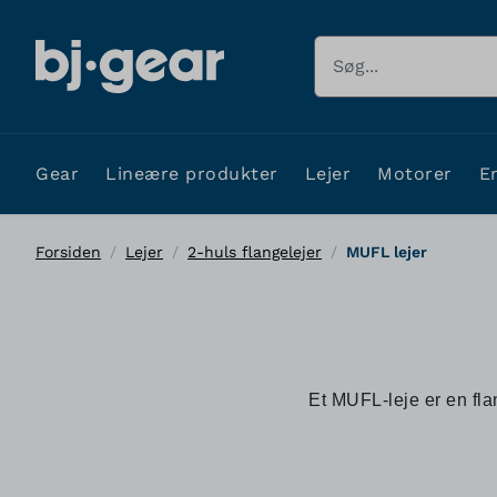
Skip to Content
Søg
Gear
Lineære produkter
Lejer
Motorer
E
Forsiden
/
Lejer
/
2-huls flangelejer
/
MUFL lejer
Et MUFL-leje er en fla