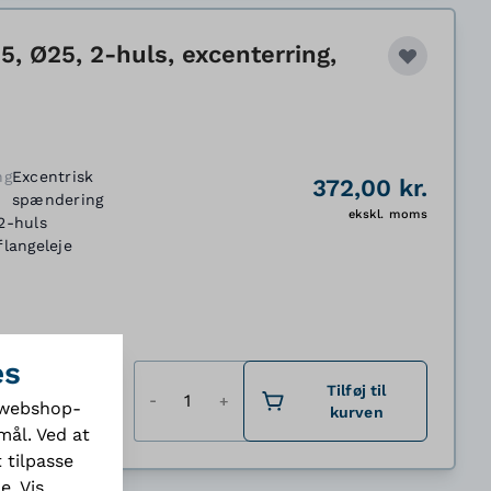
, Ø25, 2-huls, excenterring,
ng
Excentrisk
372,00 kr.
spændering
ekskl. moms
2-huls
flangeleje
es
Antal
Tilføj til
e webshop-
kurven
mål. Ved at
 tilpasse
de.
Vis