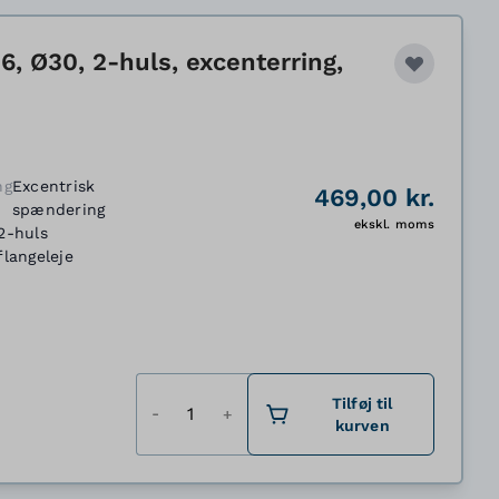
, Ø30, 2-huls, excenterring,
ng
Excentrisk
469,00 kr.
spændering
ekskl. moms
2-huls
flangeleje
Antal
Tilføj til
kurven