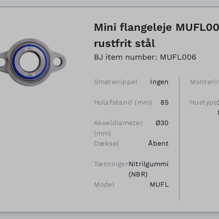
Mini flangeleje MUFL006
rustfrit stål
BJ item number: MUFL006
Smørenippel
Ingen
Monteri
Hulafstand (mm)
85
Hustype
Akseldiameter
Ø30
(mm)
Dæksel
Åbent
Tætninger
Nitrilgummi
(NBR)
Model
MUFL