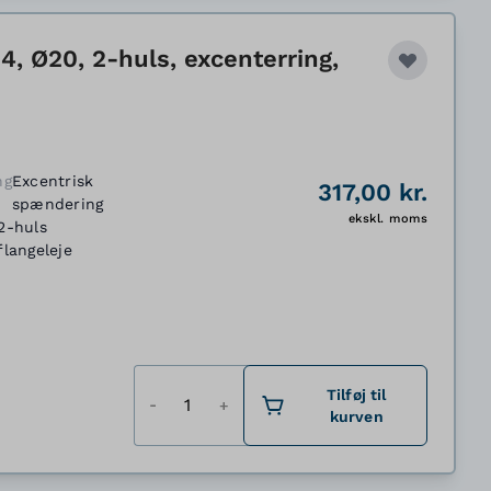
, Ø20, 2-huls, excenterring,
ng
Excentrisk
317,00 kr.
spændering
ekskl. moms
2-huls
flangeleje
Antal
Tilføj til
kurven