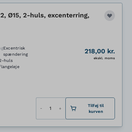
, Ø15, 2-huls, excenterring,
ng
Excentrisk
218,00 kr.
spændering
ekskl. moms
2-huls
flangeleje
Antal
Tilføj til
kurven