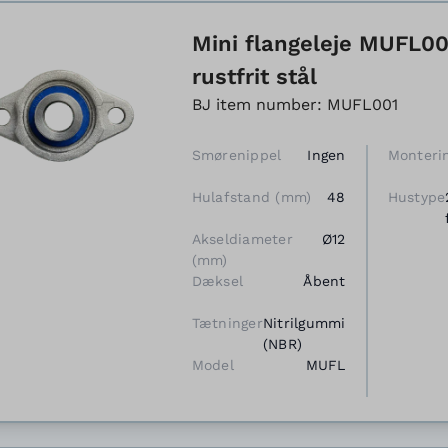
Mini flangeleje MUFL001
rustfrit stål
BJ item number: MUFL001
Smørenippel
Ingen
Monteri
Hulafstand (mm)
48
Hustype
Akseldiameter
Ø12
(mm)
Dæksel
Åbent
Tætninger
Nitrilgummi
(NBR)
Model
MUFL