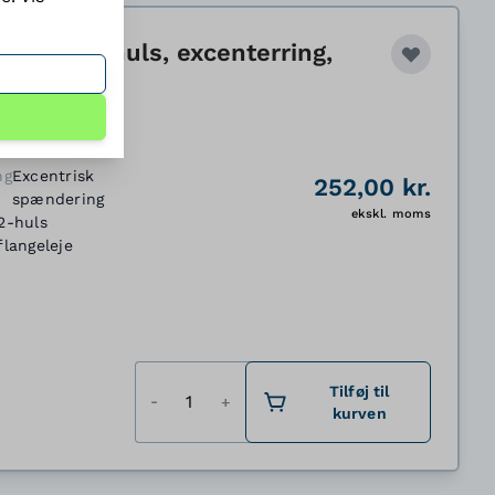
, Ø17, 2-huls, excenterring,
ng
Excentrisk
252,00 kr.
spændering
ekskl. moms
2-huls
flangeleje
Antal
Tilføj til
kurven