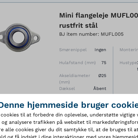
Mini flangeleje MUFL005
rustfrit stål
BJ item number: MUFL005
Smørenippel
Ingen
Monteri
Hulafstand (mm)
75
Hustype
Akseldiameter
Ø25
(mm)
Dæksel
Åbent
Tætninger
Nitrilgummi
Denne hjemmeside bruger cooki
(NBR)
 cookies til at forbedre din oplevelse, understøtte vigtig
Model
MUFL
 og analysere trafikken på websitet til markedsføringsfor
e alle cookies giver du dit samtykke til, at de bruges til at
ld og få indsigt i dine interaktioner med vores hjemmesi