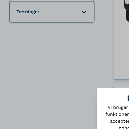
Tætninger
Vi bruger
funktioner
accepter
indho