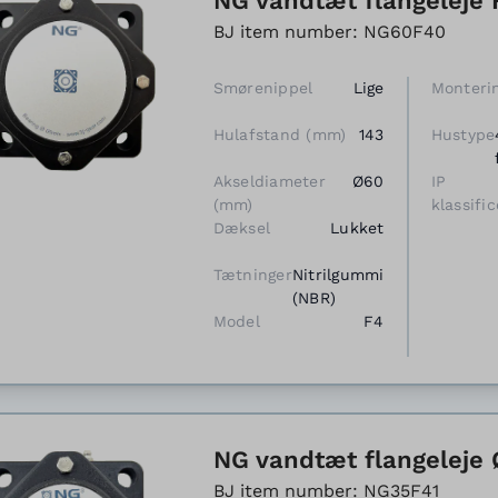
NG vandtæt flangeleje 
BJ item number: NG60F40
Smørenippel
Lige
Monteri
Hulafstand (mm)
143
Hustype
Akseldiameter
Ø60
IP
(mm)
klassific
Dæksel
Lukket
Tætninger
Nitrilgummi
(NBR)
Model
F4
NG vandtæt flangeleje 
BJ item number: NG35F41