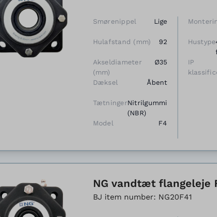
Smørenippel
Lige
Monteri
Hulafstand (mm)
92
Hustype
Akseldiameter
Ø35
IP
(mm)
klassific
Dæksel
Åbent
Tætninger
Nitrilgummi
(NBR)
Model
F4
NG vandtæt flangeleje 
BJ item number: NG20F41