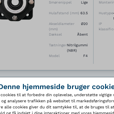
Smørenippel
Lige
Monteri
Hulafstand (mm)
63.5
Hustype
Akseldiameter
Ø20
IP
(mm)
klassific
Dæksel
Åbent
Tætninger
Nitrilgummi
(NBR)
Model
F4
Denne hjemmeside bruger cooki
NG vandtæt flangeleje
BJ item number: NG45F41
 cookies til at forbedre din oplevelse, understøtte vigtig
 og analysere trafikken på websitet til markedsføringsfor
e alle cookies giver du dit samtykke til, at de bruges til at
Smørenippel
Lige
Hustyp
ld og få indsigt i dine interaktioner med vores hjemmesi