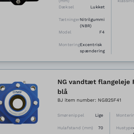
(mm)
klassifi
Dæksel
Lukket
Tætninger
Nitrilgummi
(NBR)
Model
F4
Montering
Excentrisk
spændering
NG vandtæt flangeleje 
blå
BJ item number: NGB25F41
Smørenippel
Lige
Monteri
Hulafstand (mm)
70
Hustype