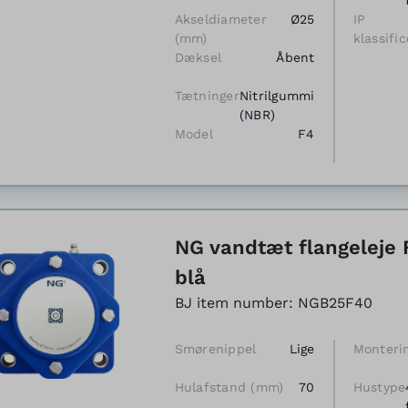
Akseldiameter
Ø25
IP
(mm)
klassific
Dæksel
Åbent
Tætninger
Nitrilgummi
(NBR)
Model
F4
NG vandtæt flangeleje 
blå
BJ item number: NGB25F40
Smørenippel
Lige
Monteri
Hulafstand (mm)
70
Hustype