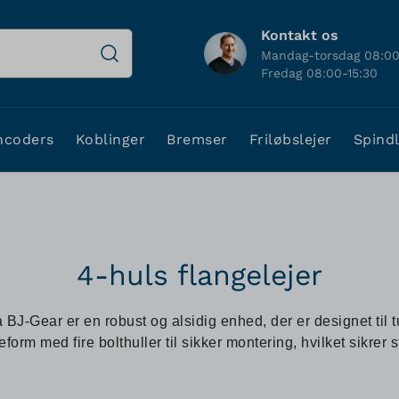
Kontakt os
Mandag-torsdag 08:00
Fredag 08:00-15:30
ncoders
Koblinger
Bremser
Friløbslejer
Spind
4-huls flangelejer
ra BJ-Gear er en robust og alsidig enhed, der er designet til 
eform med fire bolthuller til sikker montering, hvilket sikrer s