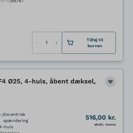
cering
66/67
Antal
Tilføj til
kurven
F4 Ø25, 4-huls, åbent dæksel,
ng
Excentrisk
516,00 kr.
spændering
ekskl. moms
4-huls