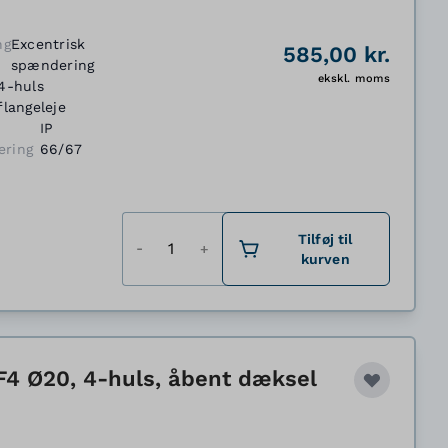
ng
Excentrisk
585,00 kr.
spændering
ekskl. moms
4-huls
flangeleje
IP
ering
66/67
Antal
Tilføj til
kurven
F4 Ø20, 4-huls, åbent dæksel