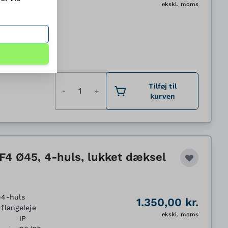
ekskl. moms
IP
cering
66/67
Antal
Tilføj til
kurven
F4 Ø45, 4-huls, lukket dæksel
e
4-huls
1.350,00 kr.
flangeleje
ekskl. moms
IP