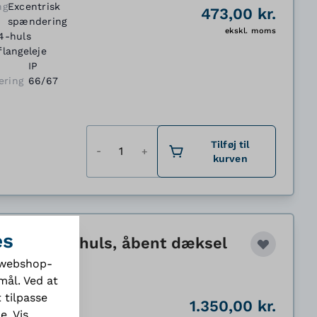
ng
Excentrisk
473,00 kr.
spændering
ekskl. moms
4-huls
flangeleje
IP
ering
66/67
Antal
Tilføj til
kurven
es
 F4 Ø45, 4-huls, åbent dæksel
e webshop-
mål. Ved at
 tilpasse
e
4-huls
1.350,00 kr.
de.
flangeleje
Vis