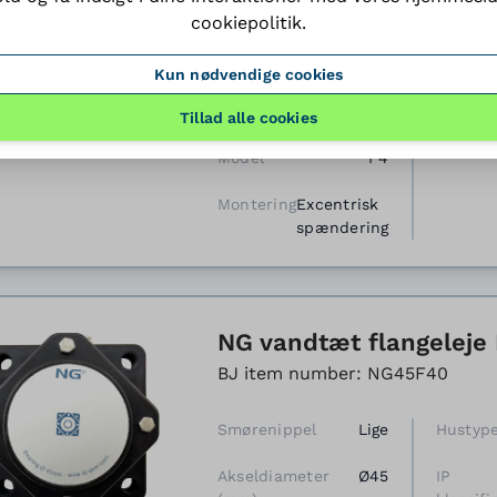
Akseldiameter
Ø45
IP
cookiepolitik
.
(mm)
klassifi
Dæksel
Åbent
Kun nødvendige cookies
Tætninger
Nitrilgummi
Tillad alle cookies
(NBR)
Model
F4
Montering
Excentrisk
spændering
NG vandtæt flangeleje 
BJ item number: NG45F40
Smørenippel
Lige
Hustyp
Akseldiameter
Ø45
IP