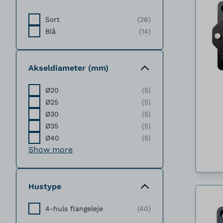
Sort
(26)
Blå
(14)
Akseldiameter (mm)
Ø20
(5)
Ø25
(5)
Ø30
(5)
Ø35
(5)
Ø40
(5)
Show more
Hustype
4-huls flangeleje
(40)