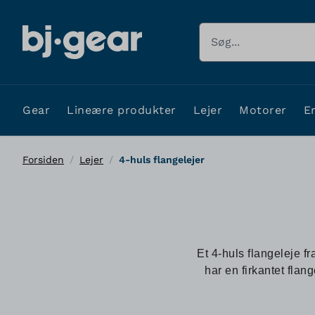
Skip to Content
Søg
Gear
Lineære produkter
Lejer
Motorer
E
Forsiden
/
Lejer
/
4-huls flangelejer
Et 4-huls flangeleje f
har en firkantet flang