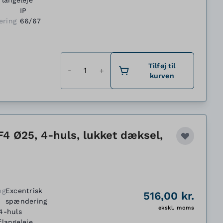
flangeleje
IP
ering
66/67
Antal
Tilføj til
kurven
F4 Ø25, 4-huls, lukket dæksel,
ng
Excentrisk
516,00 kr.
spændering
ekskl. moms
4-huls
flangeleje