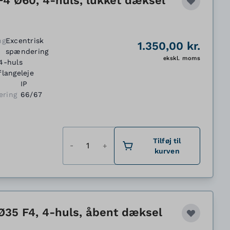
F4 Ø60, 4-huls, lukket dæksel
ng
Excentrisk
1.350,00 kr.
spændering
ekskl. moms
4-huls
flangeleje
IP
ering
66/67
Antal
Tilføj til
kurven
Ø35 F4, 4-huls, åbent dæksel