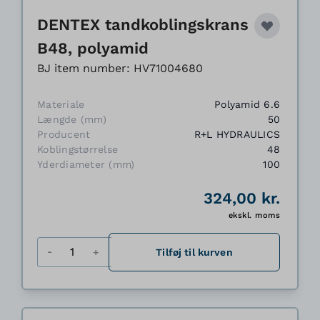
DENTEX tandkoblingskrans
B48, polyamid
BJ item number: HV71004680
Materiale
Polyamid 6.6
Længde (mm)
50
Producent
R+L HYDRAULICS
Koblingstørrelse
48
Yderdiameter (mm)
100
324,00 kr.
ekskl. moms
Antal
Tilføj til kurven