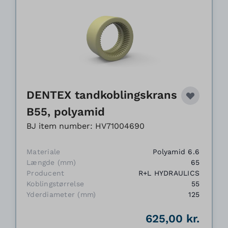
DENTEX tandkoblingskrans
B55, polyamid
BJ item number: HV71004690
Materiale
Polyamid 6.6
Længde (mm)
65
Producent
R+L HYDRAULICS
Koblingstørrelse
55
Yderdiameter (mm)
125
625,00 kr.