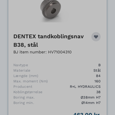
DENTEX tandkoblingsnav
B38, stål
BJ item number: HV71004310
Navtype
B
Materiale
Stål
Længde (mm)
84
Max. moment (Nm)
160
Producent
R+L HYDRAULICS
Koblingstørrelse
38
Boring max.
Ø38mm H7
Boring min.
Ø14mm H7
463,00 kr.