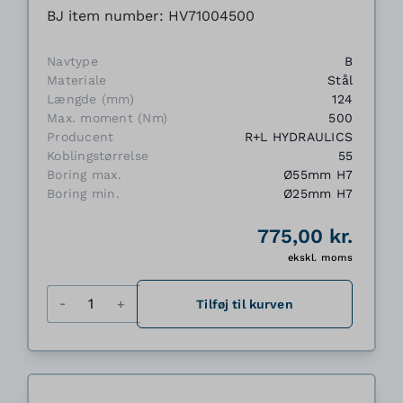
BJ item number: HV71004500
Navtype
B
Materiale
Stål
Længde (mm)
124
Max. moment (Nm)
500
Producent
R+L HYDRAULICS
Koblingstørrelse
55
Boring max.
Ø55mm H7
Boring min.
Ø25mm H7
775,00 kr.
ekskl. moms
Antal
Tilføj til kurven