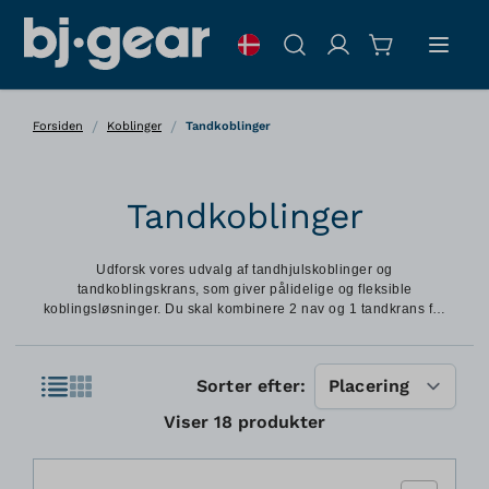
Skip to Content
Søg
/
/
Forsiden
Koblinger
Tandkoblinger
Tandkoblinger
Udforsk vores udvalg af tandhjulskoblinger og
tandkoblingskrans, som giver pålidelige og fleksible
koblingsløsninger. Du skal kombinere 2 nav og 1 tandkrans for
at fuldende dit koblingssystem.
Liste
Sorter efter:
Gitter
Viser
18
produkter