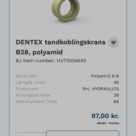
DENTEX tandkoblingskrans
B28, polyamid
BJ item number: HV71004640
Materiale
Polyamid 6.6
Længde (mm)
46
Producent
R+L HYDRAULICS
Koblingstørrelse
28
Yderdiameter (mm)
66
97,00 kr.
ekskl. moms
Antal