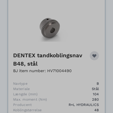
DENTEX tandkoblingsnav
B48, stål
BJ item number: HV71004490
Navtype
B
Materiale
Stål
Længde (mm)
104
Max. moment (Nm)
280
Producent
R+L HYDRAULICS
Koblingstørrelse
48