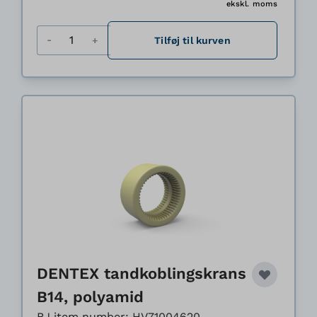
ekskl. moms
Antal
Tilføj til kurven
DENTEX tandkoblingskrans
B14, polyamid
BJ item number: HV71004620