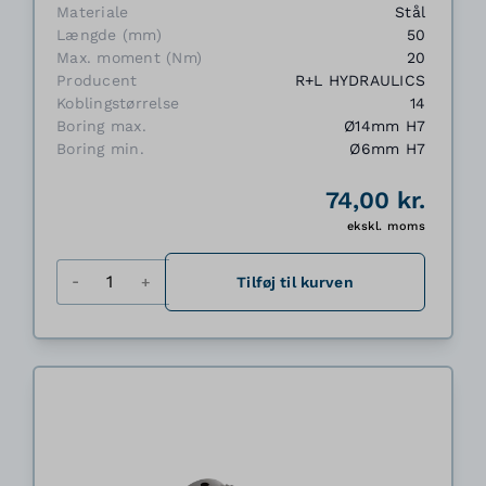
Materiale
Stål
Længde (mm)
50
Max. moment (Nm)
20
Producent
R+L HYDRAULICS
Koblingstørrelse
14
Boring max.
Ø14mm H7
Boring min.
Ø6mm H7
74,00 kr.
ekskl. moms
Antal
Tilføj til kurven