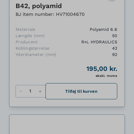
B42, polyamid
BJ item number: HV71004670
Materiale
Polyamid 6.6
Længde (mm)
50
Producent
R+L HYDRAULICS
Koblingstørrelse
42
Yderdiameter (mm)
92
195,00 kr.
ekskl. moms
Antal
Tilføj til kurven