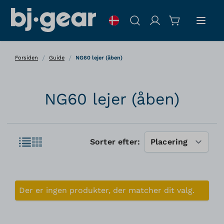
Skip to Content
Søg
/
/
Forsiden
Guide
NG60 lejer (åben)
NG60 lejer (åben)
Liste
Sorter efter:
Gitter
Der er ingen produkter, der matcher dit valg.