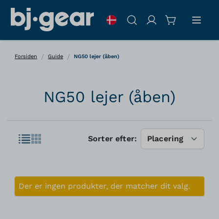
Skip to Content
Søg
/
/
Forsiden
Guide
NG50 lejer (åben)
NG50 lejer (åben)
Liste
Sorter efter:
Gitter
Der er ingen produkter, der matcher dit valg.