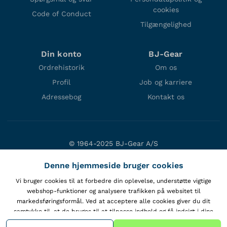
cookies
Code of Conduct
Tilgængelighed
Din konto
BJ-Gear
Ordrehistorik
Om os
Profil
Job og karriere
Adressebog
Kontakt os
© 1964-2025 BJ-Gear A/S
Niels Bohrs Vej 47
Denne hjemmeside bruger cookies
DK-8660 Skanderborg
Denmark
Vi bruger cookies til at forbedre din oplevelse, understøtte vigtige
webshop-funktioner og analysere trafikken på websitet til
VAT: DK10166470
markedsføringsformål. Ved at acceptere alle cookies giver du dit
samtykke til, at de bruges til at tilpasse indhold og få indsigt i dine
interaktioner med vores hjemmeside.
Vis cookiepolitik
.