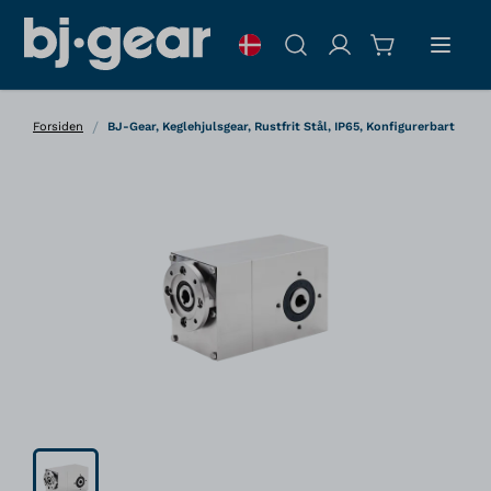
Skip to Content
Søg
/
Forsiden
BJ-Gear, Keglehjulsgear, Rustfrit Stål, IP65, Konfigurerbart