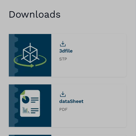
Downloads
3dfile
STP
dataSheet
PDF