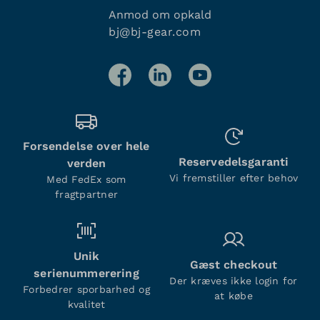
Anmod om opkald
bj@bj-gear.com
Forsendelse over hele
Reservedelsgaranti
verden
Vi fremstiller efter behov
Med FedEx som
fragtpartner
Unik
Gæst checkout
serienummerering
Der kræves ikke login for
Forbedrer sporbarhed og
at købe
kvalitet