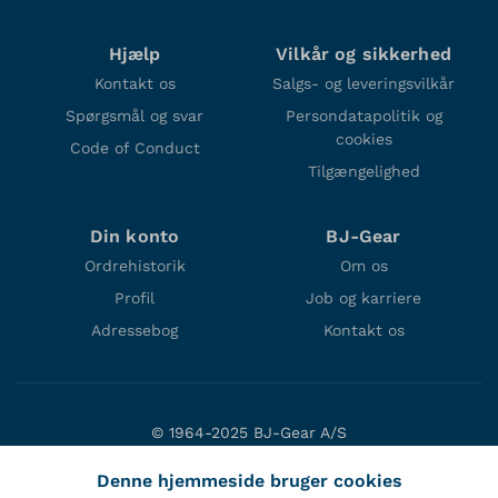
Hjælp
Vilkår og sikkerhed
Kontakt os
Salgs- og leveringsvilkår
Spørgsmål og svar
Persondatapolitik og
cookies
Code of Conduct
Tilgængelighed
Din konto
BJ-Gear
Ordrehistorik
Om os
Profil
Job og karriere
Adressebog
Kontakt os
© 1964-2025 BJ-Gear A/S
Niels Bohrs Vej 47
Denne hjemmeside bruger cookies
DK-8660 Skanderborg