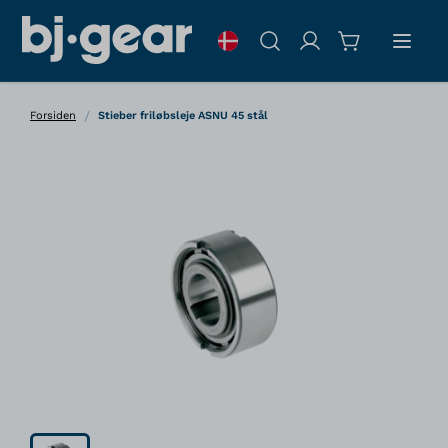
Skip to Content
Søg
/
Forsiden
Stieber friløbsleje ASNU 45 stål