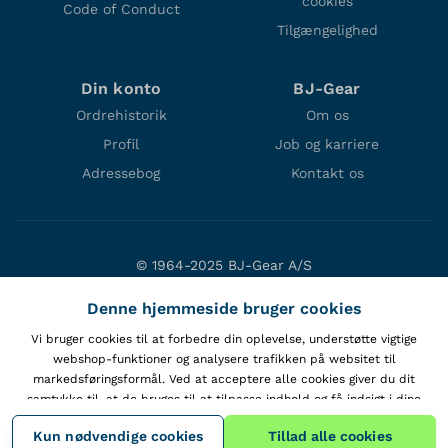
cookies
Code of Conduct
Tilgængelighed
Din konto
BJ-Gear
Ordrehistorik
Om os
Profil
Job og karriere
Adressebog
Kontakt os
© 1964-2025 BJ-Gear A/S
Niels Bohrs Vej 47
Denne hjemmeside bruger cookies
DK-8660 Skanderborg
Denmark
Vi bruger cookies til at forbedre din oplevelse, understøtte vigtige
webshop-funktioner og analysere trafikken på websitet til
VAT: DK10166470
markedsføringsformål. Ved at acceptere alle cookies giver du dit
samtykke til, at de bruges til at tilpasse indhold og få indsigt i dine
interaktioner med vores hjemmeside.
Vis cookiepolitik
.
Kun nødvendige cookies
Tillad alle cookies