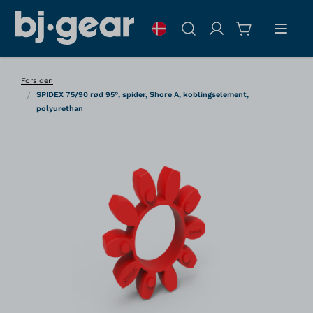
Skip to Content
Søg
Forsiden
/
SPIDEX 75/90 rød 95°, spider, Shore A, koblingselement,
polyurethan