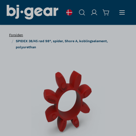
Skip to Content
Søg
Forsiden
/
SPIDEX 38/45 rød 98°, spider, Shore A, koblingselement,
polyurethan