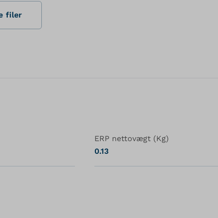
 filer
ERP nettovægt (Kg)
0.13