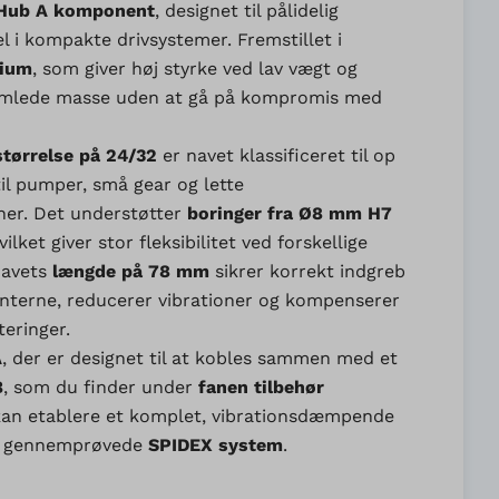
Hub A komponent
, designet til pålidelig
 i kompakte drivsystemer. Fremstillet i
nium
, som giver høj styrke ved lav vægt og
amlede masse uden at gå på kompromis med
størrelse på 24/32
er navet klassificeret til op
 til pumper, små gear og lette
ner. Det understøtter
boringer fra Ø8 mm H7
hvilket giver stor fleksibilitet ved forskellige
Navets
længde på 78 mm
sikrer korrekt indgreb
nterne, reducerer vibrationer og kompenserer
teringer.
A
, der er designet til at kobles sammen med et
B
, som du finder under
fanen tilbehør
 kan etablere et komplet, vibrationsdæmpende
et gennemprøvede
SPIDEX system
.