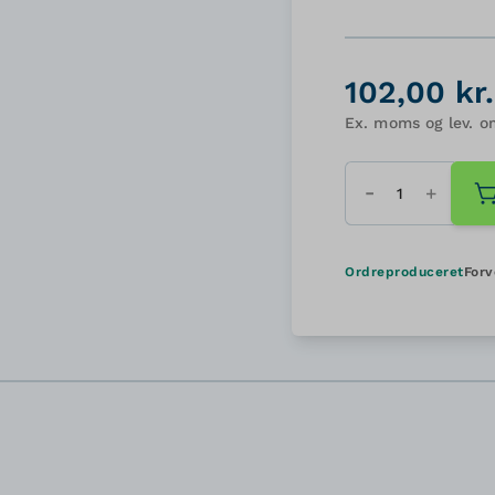
102,00 kr.
Ex. moms og lev. o
Antal
Ordreproduceret
Forv