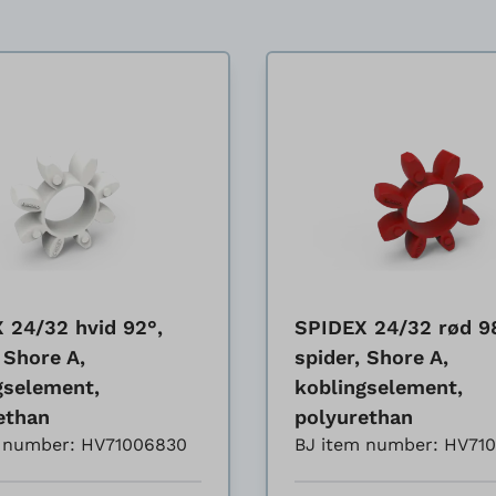
 24/32 hvid 92°,
SPIDEX 24/32 rød 9
 Shore A,
spider, Shore A,
gselement,
koblingselement,
ethan
polyurethan
m number: HV71006830
BJ item number: HV71