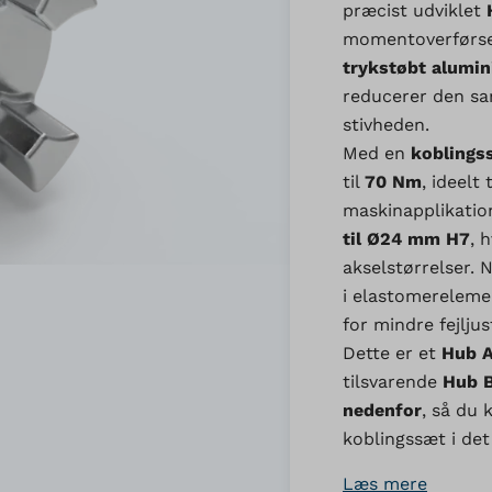
præcist udviklet
momentoverførsel
trykstøbt alumi
reducerer den s
stivheden.
Med en
koblings
til
70 Nm
, ideelt
maskinapplikatio
til Ø24 mm H7
, 
akselstørrelser. 
i elastomereleme
for mindre fejljus
Dette er et
Hub 
tilsvarende
Hub 
nedenfor
, så du
koblingssæt i d
Læs mere