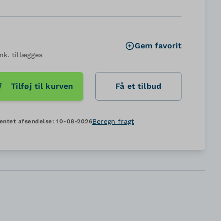
Gem favorit
mk. tillægges
Tilføj til kurven
Få et tilbud
Beregn fragt
entet afsendelse:
10-08-2026