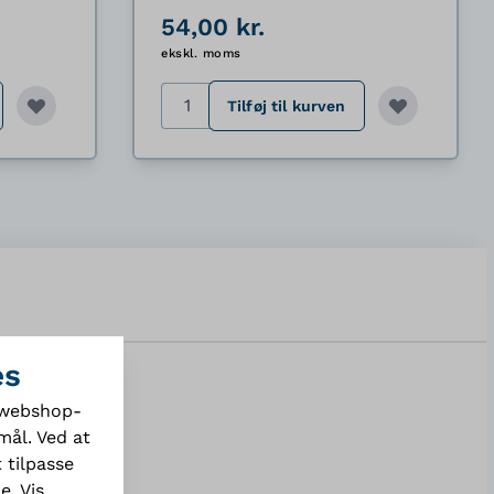
54,00 kr.
ekskl. moms
Antal
Tilføj til kurven
es
e webshop-
mål. Ved at
r
 tilpasse
de.
Vis