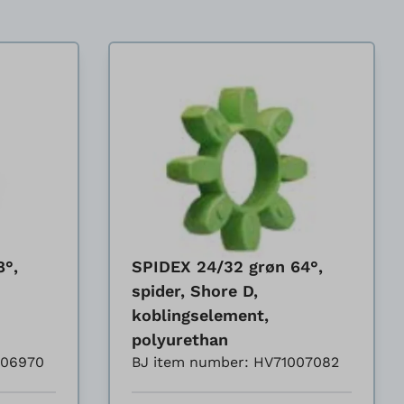
8°,
SPIDEX 24/32 grøn 64°,
spider, Shore D,
koblingselement,
polyurethan
006970
BJ item number: HV71007082