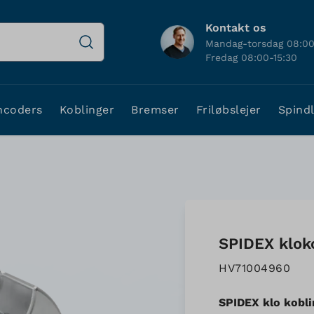
Kontakt os
Mandag-torsdag 08:00
Fredag 08:00-15:30
ncoders
Koblinger
Bremser
Friløbslejer
Spind
SPIDEX klok
HV71004960
SPIDEX klo kobl