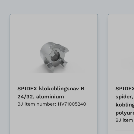
SPIDEX klokoblingsnav B
SPIDEX
24/32, aluminium
spider,
BJ item number: HV71005240
koblin
polyur
BJ ite