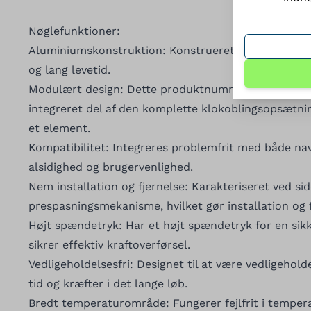
Nøglefunktioner:
Aluminiumskonstruktion: Konstrueret af aluminium, 
og lang levetid.
Modulært design: Dette produktnummer inkluderer 
integreret del af den komplette klokoblingsopsætni
et element.
Kompatibilitet: Integreres problemfrit med både nav 
alsidighed og brugervenlighed.
Nem installation og fjernelse: Karakteriseret ved s
prespasningsmekanisme, hvilket gør installation og f
Højt spændetryk: Har et højt spændetryk for en sikke
sikrer effektiv kraftoverførsel.
Vedligeholdelsesfri: Designet til at være vedligeholde
tid og kræfter i det lange løb.
Bredt temperaturområde: Fungerer fejlfrit i temperat