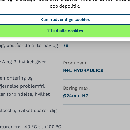
cookiepolitik
.
Navtype
Kun nødvendige cookies
A
hvilket sikrer holdbarhed
Tillad alle cookies
nav A, der udgør en
Længde (mm)
78
ng, bestående af to nav og
A og B, hvilket giver
Producent
R+L HYDRAULICS
idemontering og
jernelse problemfri.
Boring max.
r forbindelse, hvilket
Ø24mm H7
lsesfri, hvilket sparer dig
urer fra -40 °C til +100 °C,