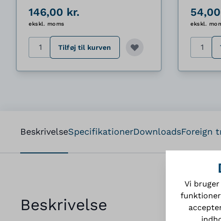
146,00 kr.
54,00
ekskl. moms
ekskl. mo
Antal
Antal
Tilføj til kurven
Beskrivelse
Specifikationer
Downloads
Foreign t
Vi bruger
funktioner
Beskrivelse
accepter
indho