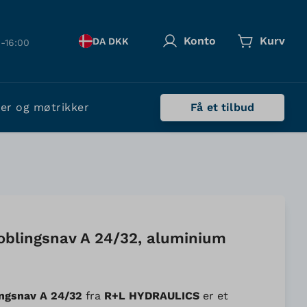
Konto
Kurv
DA DKK
-16:00
ler og møtrikker
Få et tilbud
oblingsnav A 24/32, aluminium
ingsnav A 24/32
fra
R+L HYDRAULICS
er et