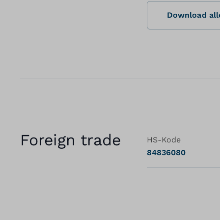
Download alle
Foreign trade
HS-Kode
84836080