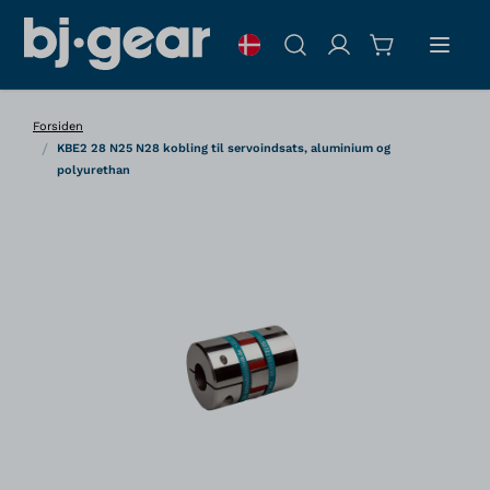
Skip to Content
Søg
Forsiden
/
KBE2 28 N25 N28 kobling til servoindsats, aluminium og
polyurethan