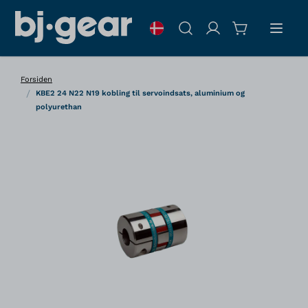
Skip to Content
Søg
Forsiden
/
KBE2 24 N22 N19 kobling til servoindsats, aluminium og
polyurethan