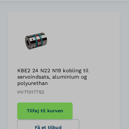
KBE2 24 N22 N19 kobling til
servoindsats, aluminium og
polyurethan
HV71017752
Tilføj til kurven
Få et tilbud