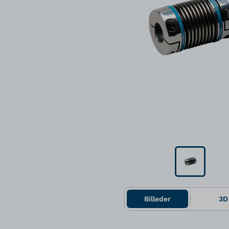
Billeder
3D