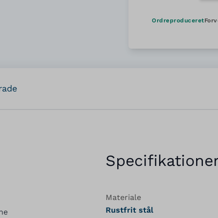
Ordreproduceret
Forv
rade
Specifikatione
Materiale
Rustfrit stål
vne