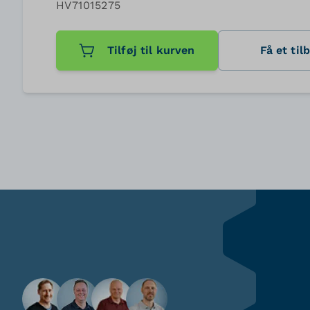
HV71015275
Tilføj til kurven
Få et til