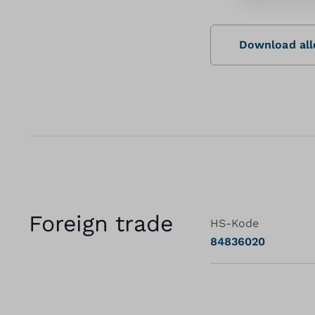
Download alle
Foreign trade
HS-Kode
84836020