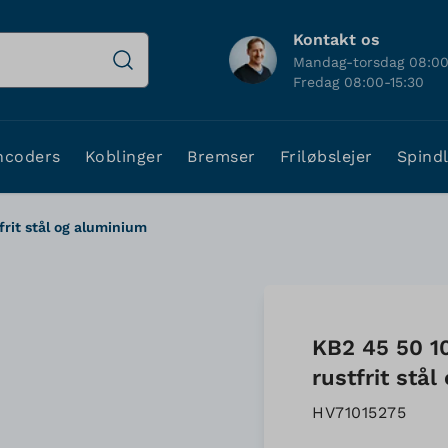
Kontakt os
Mandag-torsdag 08:00
Fredag 08:00-15:30
ncoders
Koblinger
Bremser
Friløbslejer
Spind
frit stål og aluminium
KB2 45 50 1
rustfrit stå
HV71015275