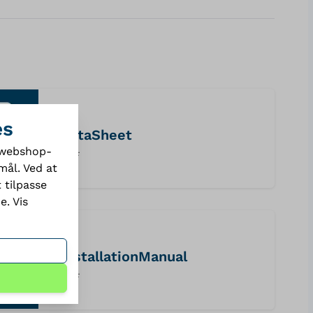
es
dataSheet
e webshop-
PDF
mål. Ved at
 tilpasse
de.
Vis
installationManual
PDF