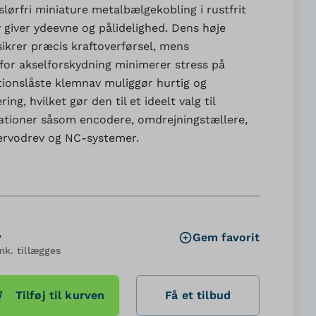
slørfri miniature metalbælgekobling i rustfrit
giver ydeevne og pålidelighed. Dens høje
sikrer præcis kraftoverførsel, mens
or akselforskydning minimerer stress på
tionslåste klemnav muliggør hurtig og
ng, hvilket gør den til et ideelt valg til
kationer såsom encodere, omdrejningstællere,
ervodrev og NC-systemer.
.
Gem favorit
mk. tillægges
Tilføj til kurven
Få et tilbud