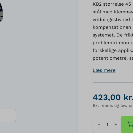
KB2 størrelse 45 
stål med klemnav 
vridningsstivhed 
kompensationen f
systemet. De frik
problemfri monteri
forskellige appli
potentiometre, s
Læs mere
423,00 kr
Ex. moms og lev. o
Antal