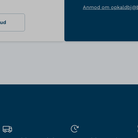
Anmod om opkald
bj@
bud