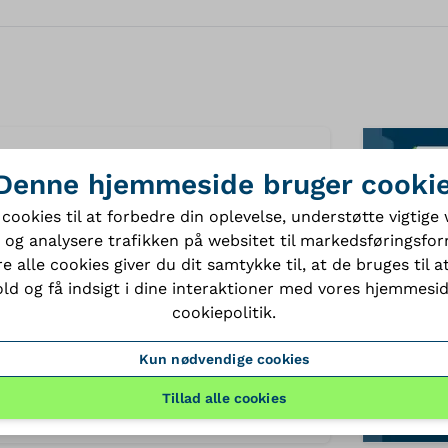
Denne hjemmeside bruger cooki
3dfile
 cookies til at forbedre din oplevelse, understøtte vigtig
STP
 og analysere trafikken på websitet til markedsføringsfor
e alle cookies giver du dit samtykke til, at de bruges til at
ld og få indsigt i dine interaktioner med vores hjemmesi
cookiepolitik
.
Kun nødvendige cookies
brochure
PDF
Tillad alle cookies