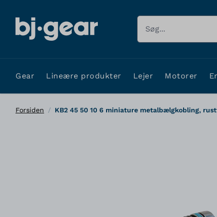
Skip to Content
Søg
Gear
Lineære produkter
Lejer
Motorer
E
Forsiden
/
KB2 45 50 10 6 miniature metalbælgkobling, rust