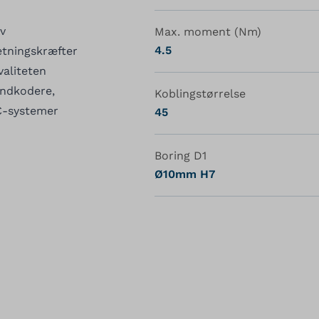
v
Max. moment (Nm)
4.5
etningskræfter
aliteten
 indkodere,
Koblingstørrelse
C-systemer
45
Boring D1
Ø10mm H7