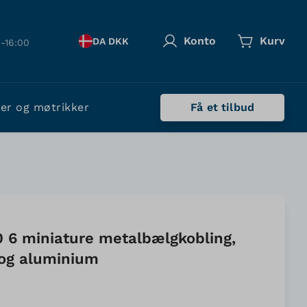
Konto
Kurv
DA DKK
-16:00
ler og møtrikker
Få et tilbud
0 6 miniature metalbælgkobling,
l og aluminium