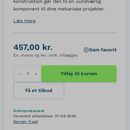
konstruktion gør den til en uundværlig
komponent til dine mekaniske projekter.
Læs mere
457,00 kr.
Gem favorit
Ex. moms og lev. omk. tillægges
Tilføj til kurven
Antal
Få et tilbud
Ordreproduceret
Forventet afsendelse:
27-08-2026
Beregn fragt