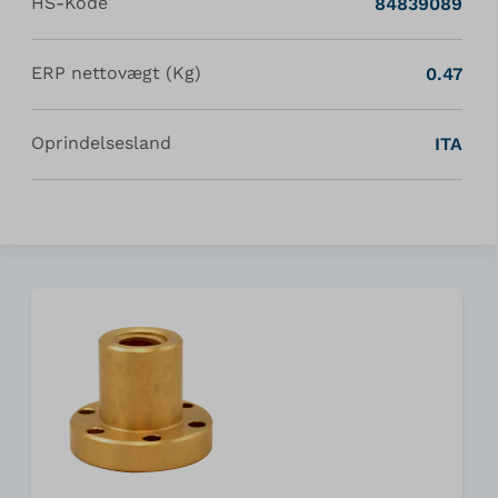
HS-Kode
84839089
ERP nettovægt (Kg)
0.47
Oprindelsesland
ITA