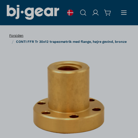
Skip to Content
Søg
Forsiden
/
CONTI FFR Tr 30x12 trapezmøtrik med flange, højre gevind, bronze