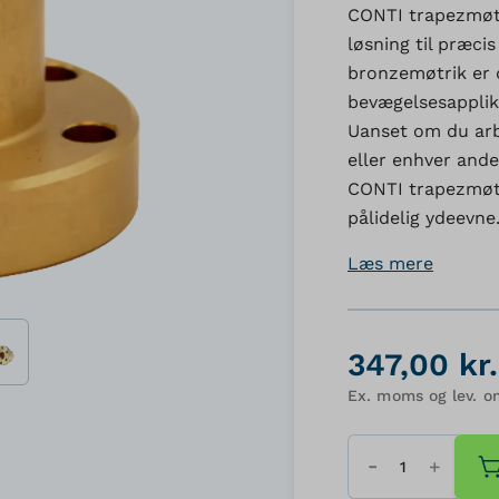
CONTI trapezmøtr
løsning til præci
bronzemøtrik er d
bevægelsesapplika
Uanset om du arb
eller enhver and
CONTI trapezmøtri
pålidelig ydeevne
Læs mere
347,00 kr.
Ex. moms og lev. o
Antal