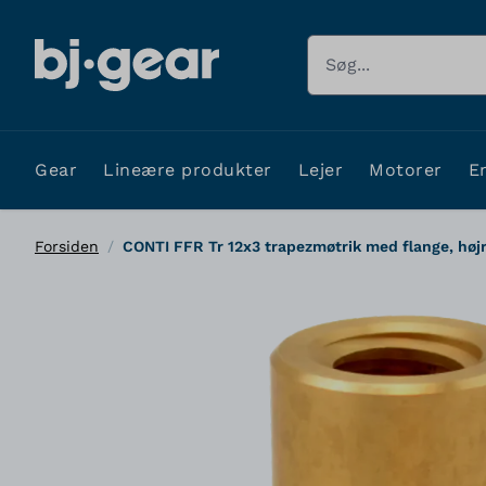
Skip to Content
Søg
Gear
Lineære produkter
Lejer
Motorer
E
Forsiden
/
CONTI FFR Tr 12x3 trapezmøtrik med flange, højr