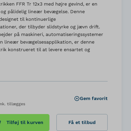
ikken FFR Tr 12x3 med højre gevind, er en
s og pålidelig lineær bevægelse. Denne
esignet til kontinuerlige
tioner, der tilbyder slidstyrke og jævn drift.
ejder på maskineri, automatiseringssystemer
en lineær bevægelsesapplikation, er denne
k konstrueret til at levere ensartet og
.
Gem favorit
mk. tillægges
Tilføj til kurven
Få et tilbud