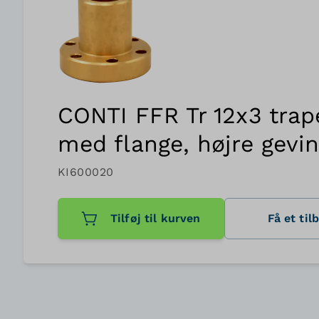
CONTI FFR Tr 12x3 trap
med flange, højre gevi
KI600020
Tilføj til kurven
Få et til