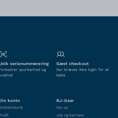
Unik serienummerering
Gæst checkout
Forbedrer sporbarhed og
Der kræves ikke login for at
kvalitet
købe
Din konto
BJ-Gear
Ordrehistorik
Om os
Profil
Job og karriere