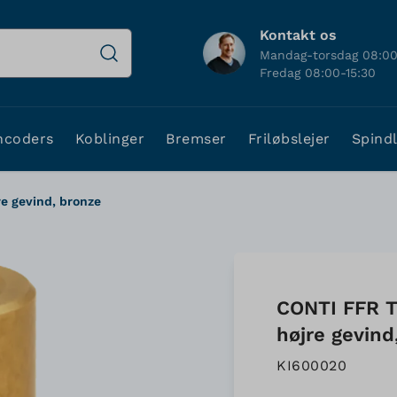
Kontakt os
Mandag-torsdag 08:00
Fredag 08:00-15:30
ncoders
Koblinger
Bremser
Friløbslejer
Spind
e gevind, bronze
CONTI FFR T
højre gevind
KI600020