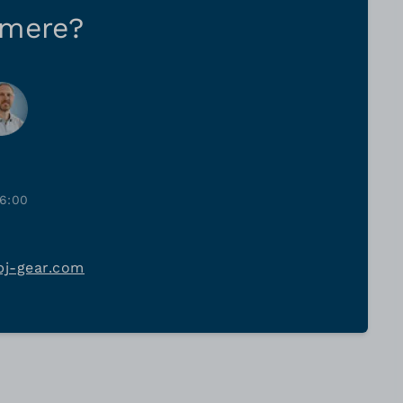
 mere?
6:00
bj-gear.com