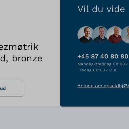
Vil du vide
ezmøtrik
nd, bronze
+45 87 40 80 80
Mandag-torsdag 08:00-1
Fredag 08:00-15:30
Anmod om opkald
bj@
bud