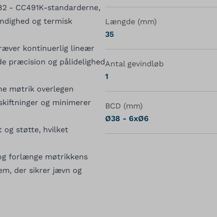
82 - CC491K-standarderne,
ndighed og termisk
Længde (mm)
35
kræver kontinuerlig lineær
de præcision og pålidelighed
Antal gevindløb
1
nne møtrik overlegen
dskiftninger og minimerer
BCD (mm)
Ø38 - 6xØ6
 og støtte, hvilket
 og forlænge møtrikkens
em, der sikrer jævn og