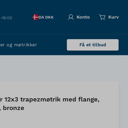
Konto
Kurv
DA DKK
-16:00
ler og møtrikker
Få et tilbud
r 12x3 trapezmøtrik med flange,
, bronze