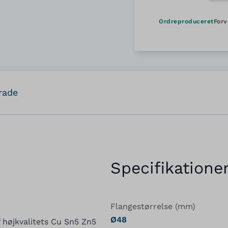
Ordreproduceret
Forv
rade
Specifikatione
Flangestørrelse (mm)
Ø48
 højkvalitets Cu Sn5 Zn5