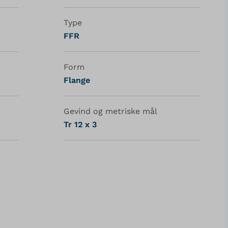
Type
FFR
Form
Flange
Gevind og metriske mål
Tr 12 x 3