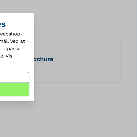
es
e webshop-
mål. Ved at
 tilpasse
de.
Vis
brochure
PDF