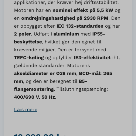
applikationer, der kræver høj driftsstabilitet.
Motoren har en
nominel effekt på 5,5 kW
og
en
omdrejningshastighed på 2930 RPM
. Den
er opbygget efter
IEC 132-standarden
og har
2 poler
. Udført i
aluminium
med
IP55-
beskyttelse
, hvilket gør den egnet til
krævende miljøer. Den er forsynet med
TEFC-køling
og opfylder
IE3-effektivitet
iht.
gældende standarder. Motorens
akseldiameter er Ø38 mm
,
BCD-mål: 265
mm
, og den er beregnet til
B5-
flangemontering
. Tilslutningsspænding:
400/690 V, 50 Hz
.
Læs mere