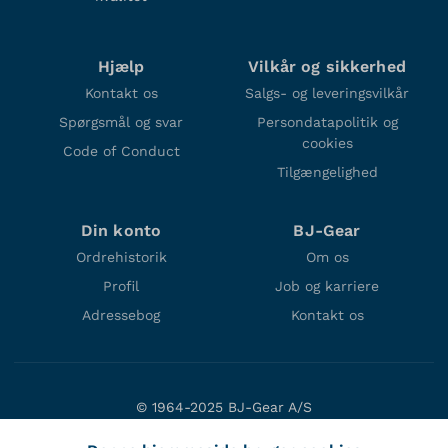
Hjælp
Vilkår og sikkerhed
Kontakt os
Salgs- og leveringsvilkår
Spørgsmål og svar
Persondatapolitik og
cookies
Code of Conduct
Tilgængelighed
Din konto
BJ-Gear
Ordrehistorik
Om os
Profil
Job og karriere
Adressebog
Kontakt os
© 1964-2025 BJ-Gear A/S
Niels Bohrs Vej 47