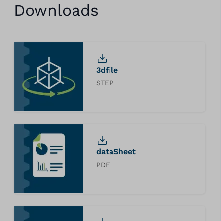
Downloads
3dfile
STEP
dataSheet
PDF