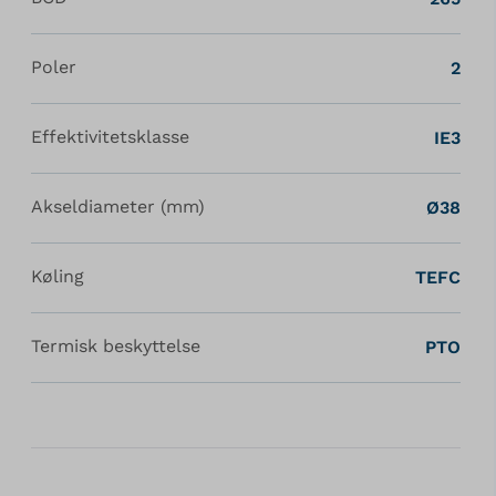
Poler
2
Effektivitetsklasse
IE3
Akseldiameter (mm)
Ø38
Køling
TEFC
Termisk beskyttelse
PTO