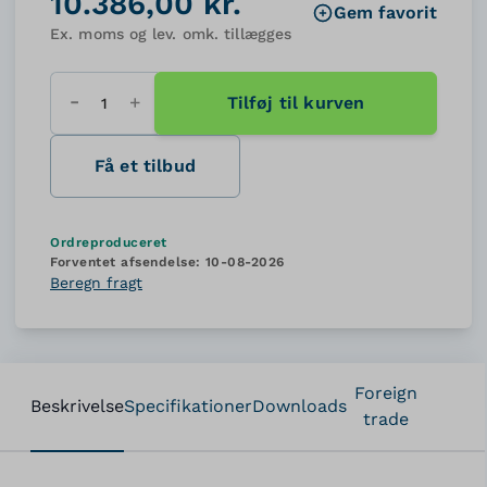
10.386,00 kr.
Gem favorit
Ex. moms og lev. omk. tillægges
Tilføj til kurven
Antal
Få et tilbud
Ordreproduceret
Forventet afsendelse:
10-08-2026
Beregn fragt
Foreign
Beskrivelse
Specifikationer
Downloads
trade