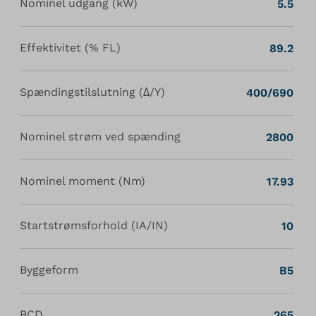
Nominel udgang (kW)
5.5
Effektivitet (% FL)
89.2
Spændingstilslutning (Δ/Y)
400/690
Nominel strøm ved spænding
2800
Nominel moment (Nm)
17.93
Startstrømsforhold (IA/IN)
10
Byggeform
B5
BCD
265