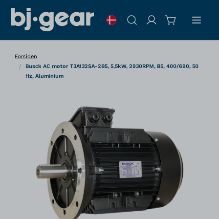
Skip to Content
Søg
Forsiden
/
Busck AC motor T3A132SA-2B5, 5,5kW, 2930RPM, B5, 400/690, 50
Hz, Aluminium