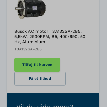
Busck AC motor T3A132SA-2B5,
5,5kW, 2930RPM, B5, 400/690, 50
Hz, Aluminium
T3A132SA-2B5
Tilføj til kurven
Få et tilbud
Vil du vide mere?