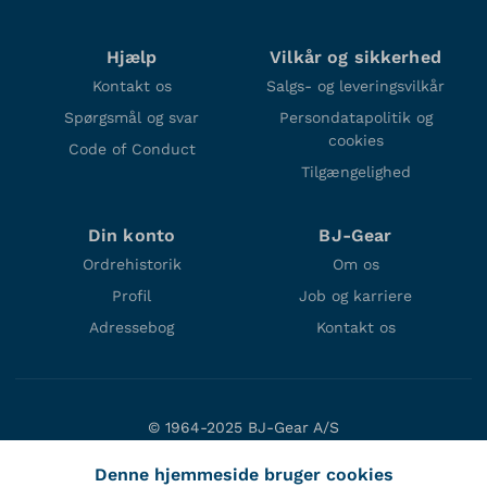
Hjælp
Vilkår og sikkerhed
Kontakt os
Salgs- og leveringsvilkår
Spørgsmål og svar
Persondatapolitik og
cookies
Code of Conduct
Tilgængelighed
Din konto
BJ-Gear
Ordrehistorik
Om os
Profil
Job og karriere
Adressebog
Kontakt os
© 1964-2025 BJ-Gear A/S
Niels Bohrs Vej 47
Denne hjemmeside bruger cookies
DK-8660 Skanderborg