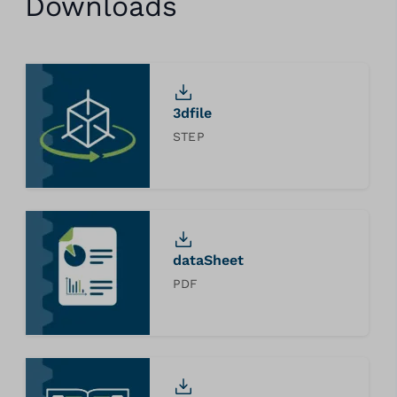
Downloads
3dfile
STEP
dataSheet
PDF