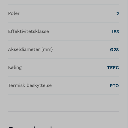
Poler
2
Effektivitetsklasse
IE3
Akseldiameter (mm)
Ø28
Køling
TEFC
Termisk beskyttelse
PTO