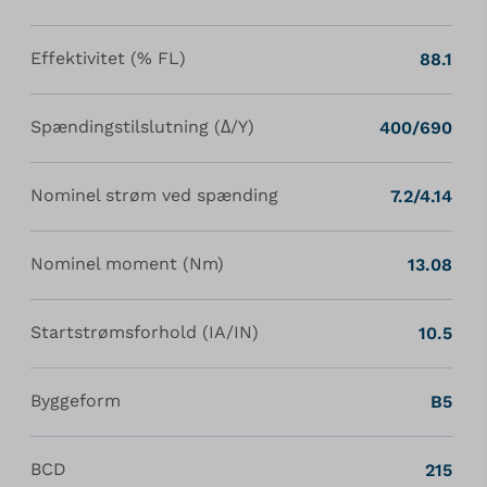
Effektivitet (% FL)
88.1
Spændingstilslutning (Δ/Y)
400/690
Nominel strøm ved spænding
7.2/4.14
Nominel moment (Nm)
13.08
Startstrømsforhold (IA/IN)
10.5
Byggeform
B5
BCD
215