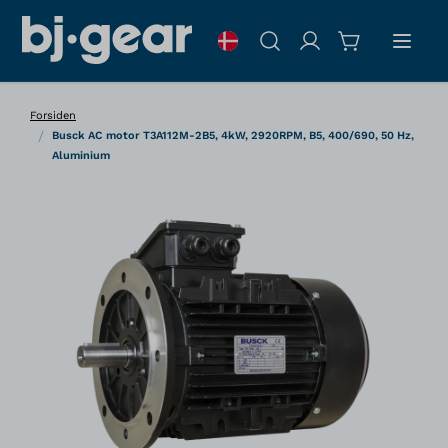
Skip to Content
Søg
Forsiden
/
Busck AC motor T3A112M-2B5, 4kW, 2920RPM, B5, 400/690, 50 Hz,
Aluminium