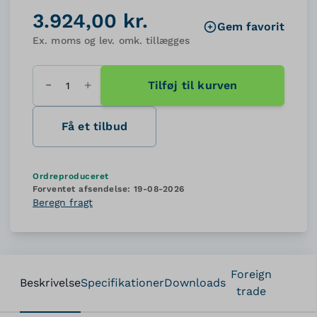
3.924,00 kr.
Gem favorit
Ex. moms og lev. omk. tillægges
Tilføj til kurven
Antal
Få et tilbud
Ordreproduceret
Forventet afsendelse:
19-08-2026
Beregn fragt
Foreign
Beskrivelse
Specifikationer
Downloads
trade