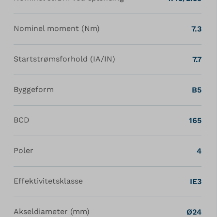
Nominel moment (Nm)
7.3
Startstrømsforhold (IA/IN)
7.7
Byggeform
B5
BCD
165
Poler
4
Effektivitetsklasse
IE3
Akseldiameter (mm)
Ø24