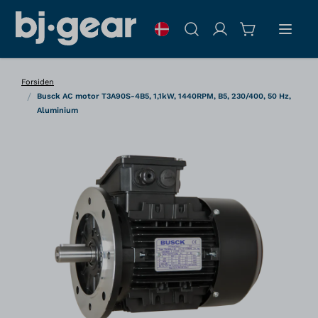
Skip to Content
Søg
Forsiden
/
Busck AC motor T3A90S-4B5, 1,1kW, 1440RPM, B5, 230/400, 50 Hz,
Aluminium