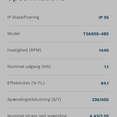
IP klassificering
IP 55
Model
T3A90S-4B5
Hastighed (RPM)
1440
Nominel udgang (kW)
1.1
Effektivitet (% FL)
84.1
Spændingstilslutning (Δ/Y)
230/400
Nominel strøm ved spænding
4.43/2.55