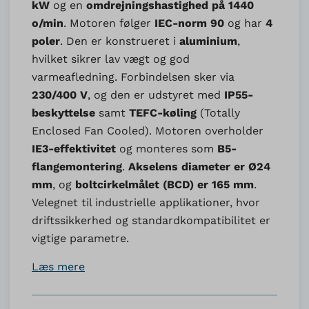
kW
og en
omdrejningshastighed på 1440
o/min
. Motoren følger
IEC-norm 90
og har
4
poler
. Den er konstrueret i
aluminium
,
hvilket sikrer lav vægt og god
varmeafledning. Forbindelsen sker via
230/400 V
, og den er udstyret med
IP55-
beskyttelse
samt
TEFC-køling
(Totally
Enclosed Fan Cooled). Motoren overholder
IE3-effektivitet
og monteres som
B5-
flangemontering
.
Akselens diameter er Ø24
mm
, og
boltcirkelmålet (BCD) er 165 mm
.
Velegnet til industrielle applikationer, hvor
driftssikkerhed og standardkompatibilitet er
vigtige parametre.
Læs mere