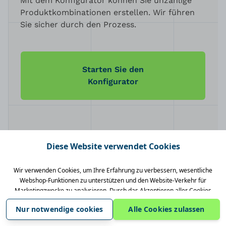
Mit dem Konfigurator können Sie unzählige
Produktkombinationen erstellen. Wir führen
Sie sicher durch den Prozess.
Starten Sie den
Konfigurator
Diese Website verwendet Cookies
Wir verwenden Cookies, um Ihre Erfahrung zu verbessern, wesentliche
Webshop-Funktionen zu unterstützen und den Website-Verkehr für
Marketingzwecke zu analysieren. Durch das Akzeptieren aller Cookies
stimmen Sie deren Verwendung zur Personalisierung von Inhalten und
Nur notwendige cookies
Alle Cookies zulassen
zur Gewinnung von Erkenntnissen über Ihre Interaktionen mit unserer
Website zu.
Cookie-Richtlinie anzeigen
.